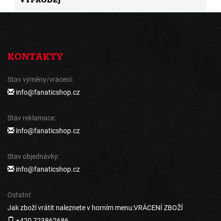
VÝPRODEJ
KONTAKTY
Stav výměny/vrácení:
info@fanaticshop.cz
Stav reklamace:
info@fanaticshop.cz
Stav objednávky:
info@fanaticshop.cz
Ostatní:
Jak zboží vrátit naleznete v horním menu:VRÁCENÍ ZBOŽÍ
+420 723862686