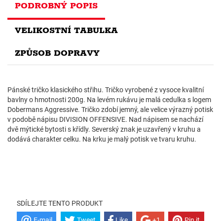
PODROBNÝ POPIS
VELIKOSTNÍ TABULKA
ZPŮSOB DOPRAVY
Pánské tričko klasického střihu. Tričko vyrobené z vysoce kvalitní
bavlny o hmotnosti 200g. Na levém rukávu je malá cedulka s logem
Dobermans Aggressive. Tričko zdobí jemný, ale velice výrazný potisk
v podobě nápisu DIVISION OFFENSIVE. Nad nápisem se nachází
dvě mýtické bytosti s křídly. Severský znak je uzavřený v kruhu a
dodává charakter celku. Na krku je malý potisk ve tvaru kruhu.
SDÍLEJTE TENTO PRODUKT
E-mail
Tweet
Like
+1
Pin it