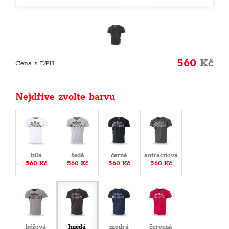
560
Kč
Cena s DPH
Nejdříve zvolte barvu
bílá
šedá
černá
antracitová
560 Kč
560 Kč
560 Kč
560 Kč
béžová
hnědá
modrá
červená