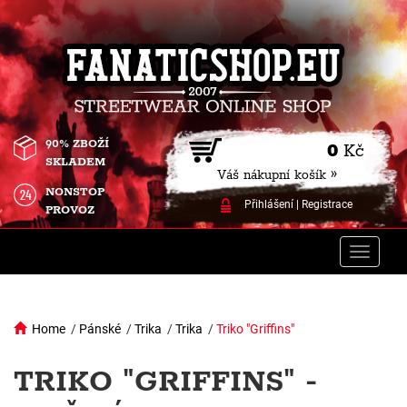
90% ZBOŽÍ
0
Kč
SKLADEM
Váš nákupní košík »
NONSTOP
Přihlášení
|
Registrace
PROVOZ
Toggle
naviga
Home
/
Pánské
/
Trika
/
Trika
/
Triko "Griffins"
TRIKO "GRIFFINS" -