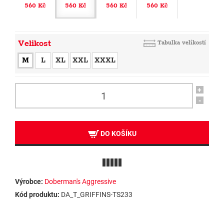
560 Kč
560 Kč
560 Kč
560 Kč
Velikost
Tabulka velikostí
M
L
XL
XXL
XXXL
+
-
DO KOŠÍKU
Výrobce:
Doberman's Aggressive
Kód produktu:
DA_T_GRIFFINS-TS233