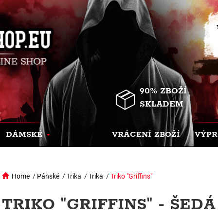
90% ZBOŽÍ
SKLADEM
DÁMSKÉ
VRÁCENÍ ZBOŽÍ
VÝPR
Home
/
Pánské
/
Trika
/
Trika
/
Triko "Griffins"
TRIKO "GRIFFINS" - ŠEDÁ