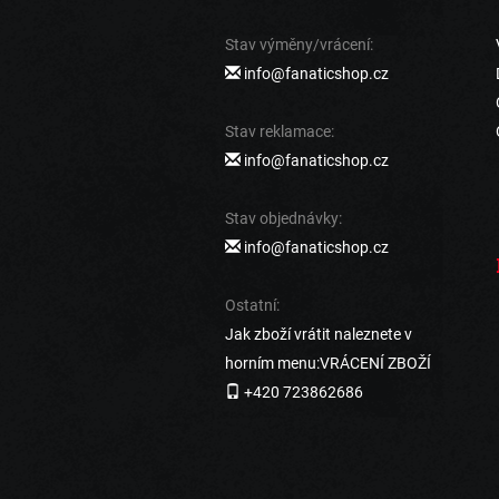
Stav výměny/vrácení:
info@fanaticshop.cz
Stav reklamace:
info@fanaticshop.cz
Stav objednávky:
info@fanaticshop.cz
Ostatní:
Jak zboží vrátit naleznete v
horním menu:VRÁCENÍ ZBOŽÍ
+420 723862686