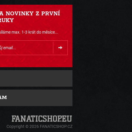
 A NOVINKY Z PRVNÍ
RUKY
íláme max. 1-3 krát do měsíce...
AM
Copyright © 2026 FANATICSHOP.CZ