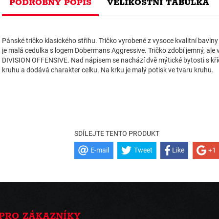
PODROBNÝ POPIS
VELIKOSTNÍ TABULKA
Pánské tričko klasického střihu. Tričko vyrobené z vysoce kvalitní bavl
je malá cedulka s logem Dobermans Aggressive. Tričko zdobí jemný, ale 
DIVISION OFFENSIVE. Nad nápisem se nachází dvě mýtické bytosti s kříd
kruhu a dodává charakter celku. Na krku je malý potisk ve tvaru kruhu.
SDÍLEJTE TENTO PRODUKT
E-mail
Tweet
Like
+1
PRO ZÁKAZNÍKY