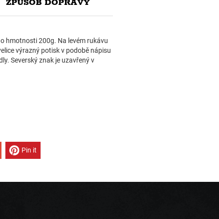
ZPŮSOB DOPRAVY
ny o hmotnosti 200g. Na levém rukávu
velice výrazný potisk v podobě nápisu
ly. Severský znak je uzavřený v
Pin it