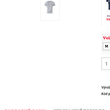
m
56
Vel
M
Výrob
Kód p