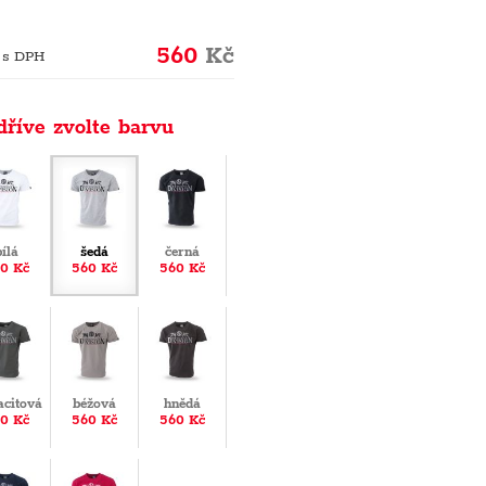
560
Kč
 s DPH
dříve zvolte barvu
bílá
šedá
černá
0 Kč
560 Kč
560 Kč
acitová
béžová
hnědá
0 Kč
560 Kč
560 Kč