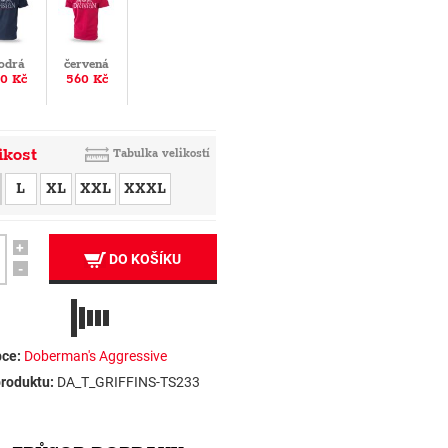
odrá
červená
0 Kč
560 Kč
ikost
Tabulka velikostí
L
XL
XXL
XXXL
+
DO KOŠÍKU
-
ce:
Doberman's Aggressive
roduktu:
DA_T_GRIFFINS-TS233