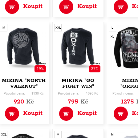
Koupit
Koupit
K
M
XXL
L
XL
Sleva
Sleva
19%
27%
MIKINA "NORTH
MIKINA "GO
MIKI
VALKNUT"
FIGHT WIN"
"ORIG
Původní cena:
1130 Kč
Původní cena:
1090 Kč
Původní cena:
920
Kč
795
Kč
1275
Koupit
Koupit
K
XXL
M
M