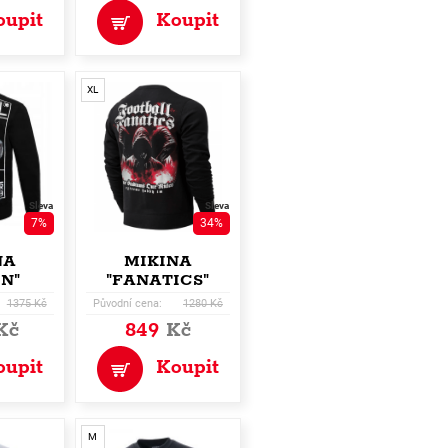
oupit
Koupit
XL
Sleva
Sleva
7%
34%
NA
MIKINA
IN"
"FANATICS"
1375 Kč
Původní cena:
1280 Kč
Kč
849
Kč
oupit
Koupit
M