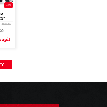
Sleva
28%
NA
LD"
1090 Kč
Kč
oupit
TY