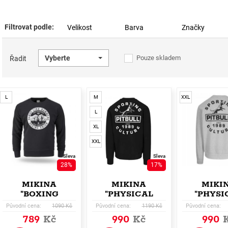
Filtrovat podle:
Velikost
Barva
Značky
Vyberte
Pouze skladem
Řadit
L
M
XXL
L
XL
XXL
Sleva
Sleva
28%
17%
MIKINA
MIKINA
MIKI
"BOXING
"PHYSICAL
"PHYSI
UNION"
CULTURE"
CULTU
Původní cena:
1090 Kč
Původní cena:
1190 Kč
Původní cena:
789
Kč
990
Kč
990