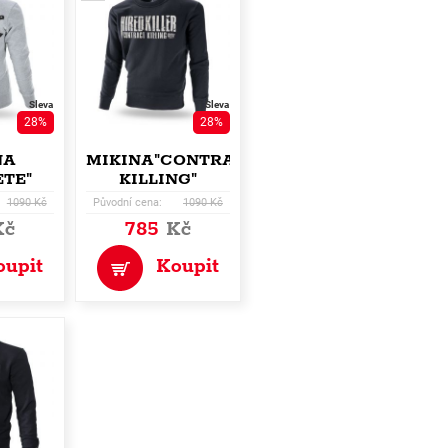
Sleva
Sleva
28%
28%
NA
MIKINA"CONTRACT
TE"
KILLING"
1090 Kč
Původní cena:
1090 Kč
Kč
785
Kč
oupit
Koupit