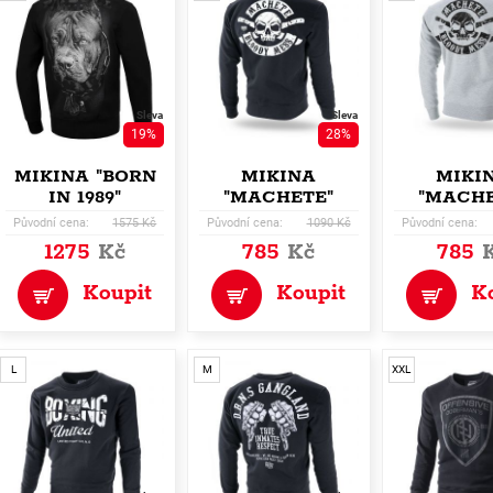
Sleva
Sleva
19%
28%
MIKINA "BORN
MIKINA
MIKI
IN 1989"
"MACHETE"
"MACHE
Původní cena:
1575 Kč
Původní cena:
1090 Kč
Původní cena:
1275
Kč
785
Kč
785
Koupit
Koupit
K
L
M
XXL