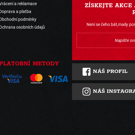
Vrácení a reklamace
ZÍSKEJTE AKCE
Doprava a platba
Obchodní podmínky
Není se čeho bát,maily pos
Ochrana osobních údajů
PLATOBNÍ METODY
NÁŠ PROFIL
NÁŠ INSTAGR