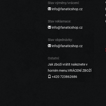
Stav výměny/vrácení:
info@fanaticshop.cz
Stav reklamace:
info@fanaticshop.cz
Stav objednávky:
info@fanaticshop.cz
Ostatní:
Jak zboží vrátit naleznete v
horním menu:VRÁCENÍ ZBOŽÍ
+420 723862686