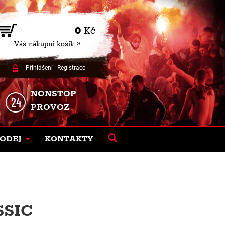
0
Kč
Váš nákupní košík »
Přihlášení
|
Registrace
NONSTOP
PROVOZ
ODEJ
KONTAKTY
SSIC