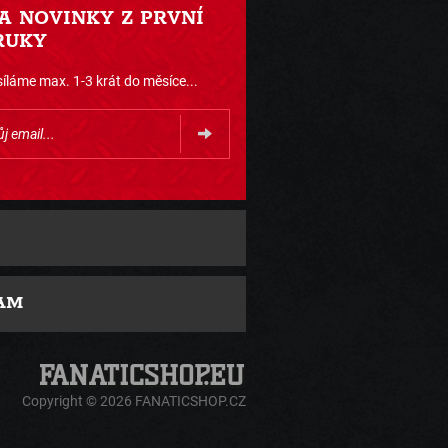
 A NOVINKY Z PRVNÍ
RUKY
íláme max. 1-3 krát do měsíce...
AM
Copyright © 2026 FANATICSHOP.CZ