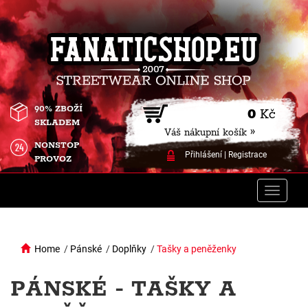
90% ZBOŽÍ
0
Kč
SKLADEM
Váš nákupní košík »
NONSTOP
Přihlášení
|
Registrace
PROVOZ
Toggle
naviga
Home
/
Pánské
/
Doplňky
/
Tašky a peněženky
PÁNSKÉ - TAŠKY A