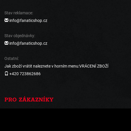
Stav reklamace:
info@fanaticshop.cz
Stav objednávky:
info@fanaticshop.cz
Ostatní:
Jak zboží vrátit naleznete v horním menu:VRÁCENÍ ZBOŽÍ
+420 723862686
PRO ZÁKAZNÍKY
Vrácení a reklamace
Doprava a platba
Obchodní podmínky