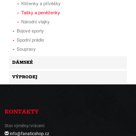
Klíčenky a přívěšky
Tašky a peněženky
Národní vlajky
Bojové sporty
Spodní prádlo
Soupravy
DÁMSKÉ
VÝPRODEJ
KONTAKTY
Stav výměny/vrácení:
info@fanaticshop.cz