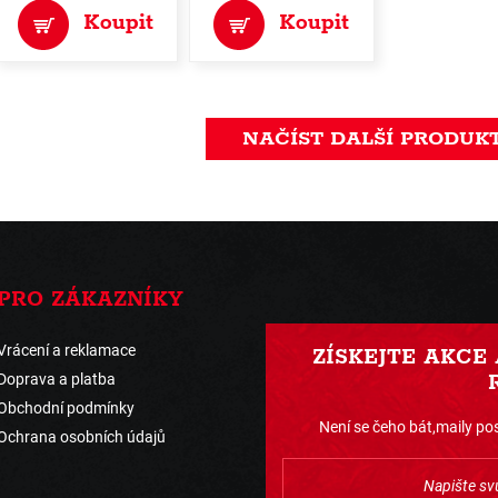
Koupit
Koupit
NAČÍST DALŠÍ PRODUK
PRO ZÁKAZNÍKY
Vrácení a reklamace
ZÍSKEJTE AKCE
Doprava a platba
Obchodní podmínky
Není se čeho bát,maily pos
Ochrana osobních údajů