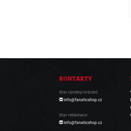
KONTAKTY
Stav výměny/vrácení:
info@fanaticshop.cz
Stav reklamace:
info@fanaticshop.cz