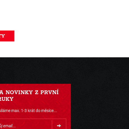
TY
 A NOVINKY Z PRVNÍ
RUKY
íláme max. 1-3 krát do měsíce...