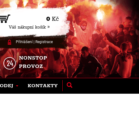
0
Kč
Váš nákupní košík »
Přihlášení
|
Registrace
NONSTOP
PROVOZ
ODEJ
KONTAKTY