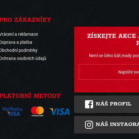
PRO ZÁKAZNÍKY
Vrácení a reklamace
ZÍSKEJTE AKCE
Doprava a platba
Obchodní podmínky
Není se čeho bát,maily pos
Ochrana osobních údajů
PLATOBNÍ METODY
NÁŠ PROFIL
NÁŠ INSTAGR