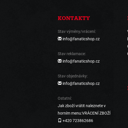
KONTAKTY
Stav výměny/vrácení:
info@fanaticshop.cz
Stav reklamace:
info@fanaticshop.cz
Stav objednávky:
info@fanaticshop.cz
Ostatní:
Jak zboží vrátit naleznete v
horním menu:VRÁCENÍ ZBOŽÍ
+420 723862686