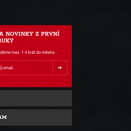
 A NOVINKY Z PRVNÍ
RUKY
íláme max. 1-3 krát do měsíce...
AM