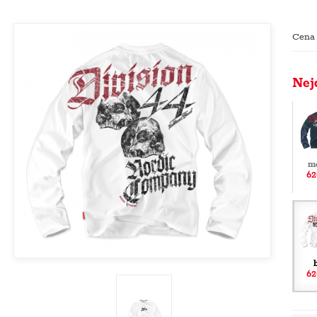
Cena
Nej
m
62
62