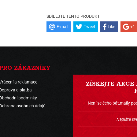
SDÍLEJTE TENTO PRODUKT
E-mail
Tweet
Like
+1
PRO ZÁKAZNÍKY
Vrácení a reklamace
ZÍSKEJTE AKCE
Doprava a platba
Obchodní podmínky
Není se čeho bát,maily pos
Ochrana osobních údajů