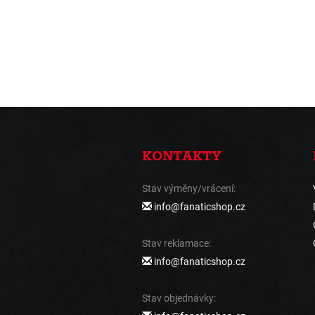
KONTAKTY
Stav výměny/vrácení:
info@fanaticshop.cz
Stav reklamace:
info@fanaticshop.cz
Stav objednávky: