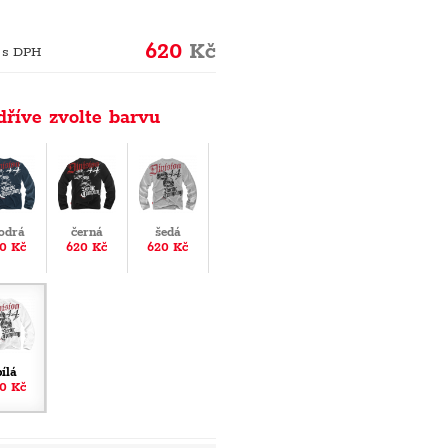
620
Kč
 s DPH
dříve zvolte barvu
odrá
černá
šedá
0 Kč
620 Kč
620 Kč
bílá
0 Kč