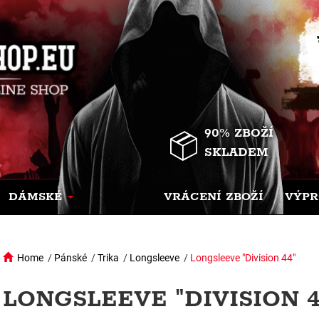
90% ZBOŽÍ
SKLADEM
DÁMSKÉ
VRÁCENÍ ZBOŽÍ
VÝPR
Home
/
Pánské
/
Trika
/
Longsleeve
/
Longsleeve "Division 44"
LONGSLEEVE "DIVISION 44