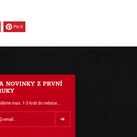
Pin it
 A NOVINKY Z PRVNÍ
RUKY
íláme max. 1-3 krát do měsíce...