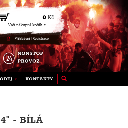
0
Kč
Váš nákupní košík »
Přihlášení
|
Registrace
NONSTOP
PROVOZ
ODEJ
KONTAKTY
" - BÍLÁ