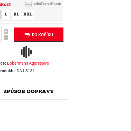
ikost
Tabulka velikostí
L
XL
XXL
+
DO KOŠÍKU
-
ce:
Doberman's Aggressive
roduktu:
DA-LS131
ZPŮSOB DOPRAVY