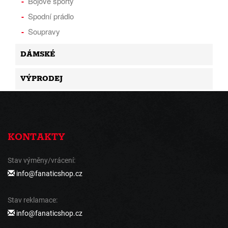
Bojové sporty
Spodní prádlo
Soupravy
DÁMSKÉ
VÝPRODEJ
KONTAKTY
Stav výměny/vrácení:
info@fanaticshop.cz
Stav reklamace:
info@fanaticshop.cz