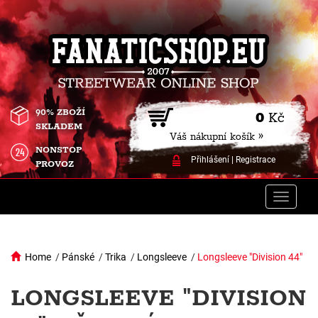
90% ZBOŽÍ
0
Kč
SKLADEM
Váš nákupní košík »
NONSTOP
Přihlášení
|
Registrace
PROVOZ
Toggle
naviga
Home
/
Pánské
/
Trika
/
Longsleeve
/
Longsleeve "Division 44"
LONGSLEEVE "DIVISION