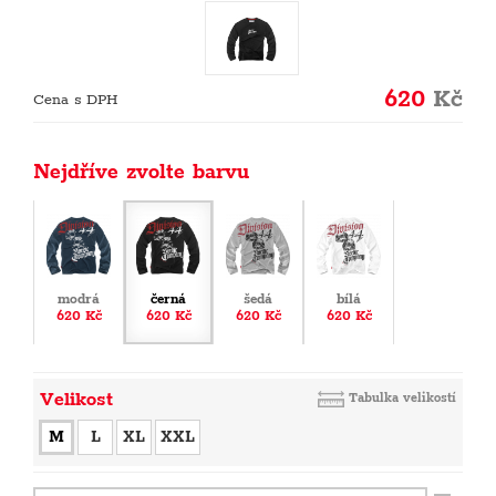
620
Kč
Cena s DPH
Nejdříve zvolte barvu
modrá
černá
šedá
bílá
620 Kč
620 Kč
620 Kč
620 Kč
Velikost
Tabulka velikostí
M
L
XL
XXL