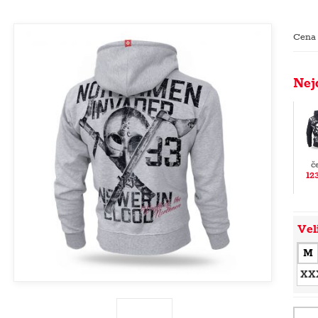
Cena
Nej
č
12
Vel
M
XX