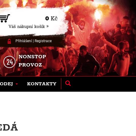
0
Kč
Váš nákupní košík »
Přihlášení
|
Registrace
NONSTOP
PROVOZ
ODEJ
KONTAKTY
EDÁ