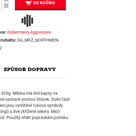
DO KOŠÍKU
-
ce:
Doberman's Aggressive
roduktu:
DA_MKZ_NORTHMEN-
2
ZPŮSOB DOPRAVY
i 320g. Mikina má dvě kapsy na
žné nastavit pomocí šňůrek. Dolní část
ni jsou vytištěné runové symboly.
ingů a dvě zkřížené sekery. Mezi
od. Použitý efekt popraskání potisku.