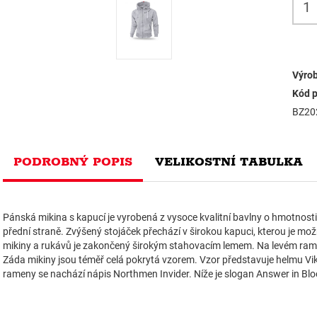
Výrob
Kód p
BZ20
PODROBNÝ POPIS
VELIKOSTNÍ TABULKA
Pánská mikina s kapucí je vyrobená z vysoce kvalitní bavlny o hmotnost
přední straně. Zvýšený stojáček přechází v širokou kapuci, kterou je mo
mikiny a rukávů je zakončený širokým stahovacím lemem. Na levém rame
Záda mikiny jsou téměř celá pokrytá vzorem. Vzor představuje helmu Vik
rameny se nachází nápis Northmen Invider. Níže je slogan Answer in Blo