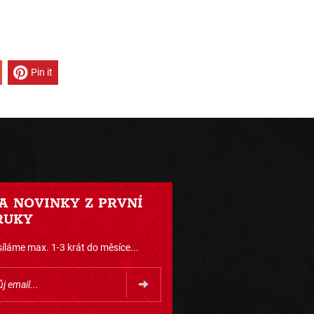
Pin it
 A NOVINKY Z PRVNÍ
RUKY
íláme max. 1-3 krát do měsíce...