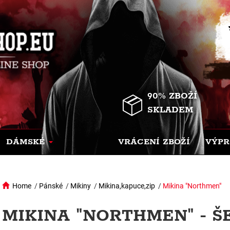
90% ZBOŽÍ
SKLADEM
DÁMSKÉ
VRÁCENÍ ZBOŽÍ
VÝPR
Home
/
Pánské
/
Mikiny
/
Mikina,kapuce,zip
/
Mikina "Northmen"
MIKINA "NORTHMEN" - Š