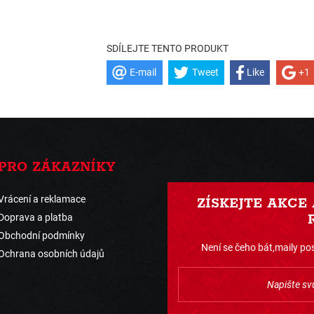
SDÍLEJTE TENTO PRODUKT
E-mail
Tweet
Like
+1
PRO ZÁKAZNÍKY
Vrácení a reklamace
ZÍSKEJTE AKCE
Doprava a platba
Obchodní podmínky
Není se čeho bát,maily pos
Ochrana osobních údajů