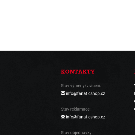
KONTAKTY
Stav výměny/vrácení:
info@fanaticshop.cz
Stav reklamace:
info@fanaticshop.cz
Stav objednávky: