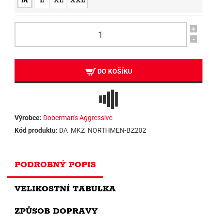
M
L
XL
XXL
+
-
DO KOŠÍKU
Výrobce:
Doberman's Aggressive
Kód produktu:
DA_MKZ_NORTHMEN-BZ202
PODROBNÝ POPIS
VELIKOSTNÍ TABULKA
ZPŮSOB DOPRAVY