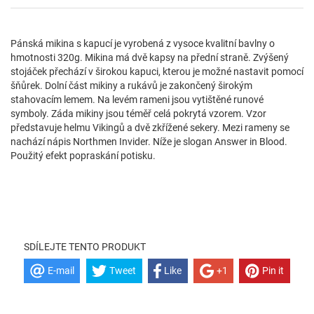
Pánská mikina s kapucí je vyrobená z vysoce kvalitní bavlny o
hmotnosti 320g. Mikina má dvě kapsy na přední straně. Zvýšený
stojáček přechází v širokou kapuci, kterou je možné nastavit pomocí
šňůrek. Dolní část mikiny a rukávů je zakončený širokým
stahovacím lemem. Na levém rameni jsou vytištěné runové
symboly. Záda mikiny jsou téměř celá pokrytá vzorem. Vzor
představuje helmu Vikingů a dvě zkřížené sekery. Mezi rameny se
nachází nápis Northmen Invider. Níže je slogan Answer in Blood.
Použitý efekt popraskání potisku.
SDÍLEJTE TENTO PRODUKT
E-mail
Tweet
Like
+1
Pin it