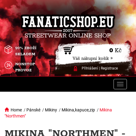
90% ZBOŽÍ
0
Kč
SKLADEM
Váš nákupní košík »
NONSTOP
Přihlášení
|
Registrace
PROVOZ
Toggle
naviga
Home
/
Pánské
/
Mikiny
/
Mikina,kapuce,zip
/
Mikina
"Northmen"
MIKINA "NORTHMEN" -