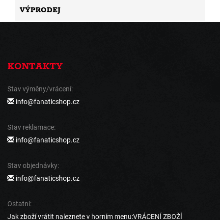
VÝPRODEJ
KONTAKTY
Stav výměny/vrácení:
info@fanaticshop.cz
Stav reklamace:
info@fanaticshop.cz
Stav objednávky:
info@fanaticshop.cz
Ostatní:
Jak zboží vrátit naleznete v horním menu:VRÁCENÍ ZBOŽÍ