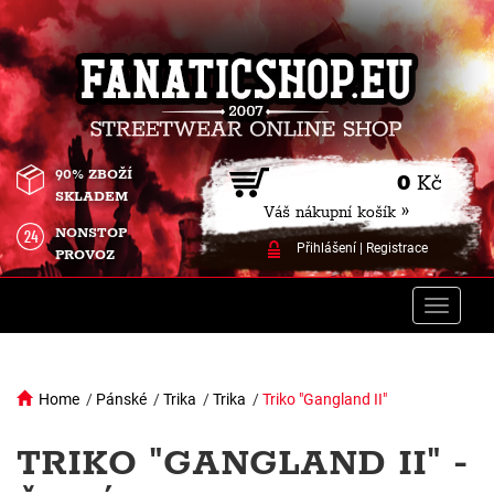
90% ZBOŽÍ
0
Kč
SKLADEM
Váš nákupní košík »
NONSTOP
Přihlášení
|
Registrace
PROVOZ
Toggle
naviga
Home
/
Pánské
/
Trika
/
Trika
/
Triko "Gangland II"
TRIKO "GANGLAND II" -