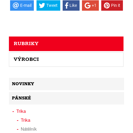
E-mail
Tweet
Like
+1
Pin it
RUBRIKY
VÝROBCI
NOVINKY
PÁNSKÉ
Trika
Trika
Nátělník