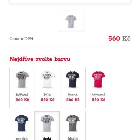
560
Kč
Cena s DPH
Nejdříve zvolte barvu
béžová
bílá
černá
červená
560 Kč
560 Kč
560 Kč
560 Kč
modrá
šedá
khaki