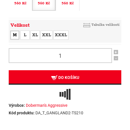
560 Kč
560 Kč
560 Kč
Velikost
Tabulka velikostí
M
L
XL
XXL
XXXL
+
-
DO KOŠÍKU
Výrobce:
Doberman's Aggressive
Kód produktu:
DA_T_GANGLAND2-TS210