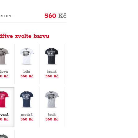
560
Kč
 s DPH
dříve zvolte barvu
žová
bílá
černá
0 Kč
560 Kč
560 Kč
rvená
modrá
šedá
0 Kč
560 Kč
560 Kč