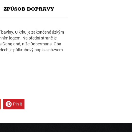
ZPŮSOB DOPRAVY
ní bavlny. U krku je zakončené úzkým
emním logem. Na přední straně je
pis Gangland, níže Dobermans. Oba
ádech je půlkruhový nápis s názvem
Pin it