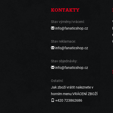
KONTAKTY
Stav výměny/vrácení:
info@fanaticshop.cz
Stav reklamace:
info@fanaticshop.cz
Stav objednávky:
info@fanaticshop.cz
Ostatní:
Jak zboží vrátit naleznete v
horním menu:VRÁCENÍ ZBOŽÍ
+420 723862686