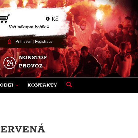
0
Kč
Váš nákupní košík »
Přihlášení
|
Registrace
NONSTOP
PROVOZ
ODEJ
KONTAKTY
 ČERVENÁ