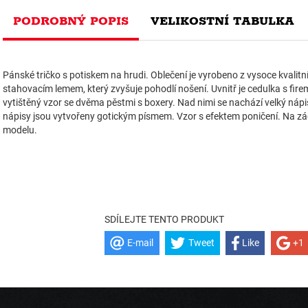
PODROBNÝ POPIS
VELIKOSTNÍ TABULKA
Pánské tričko s potiskem na hrudi. Oblečení je vyrobeno z vysoce kvalit
stahovacím lemem, který zvyšuje pohodlí nošení. Uvnitř je cedulka s fir
vytištěný vzor se dvěma pěstmi s boxery. Nad nimi se nachází velký ná
nápisy jsou vytvořeny gotickým písmem. Vzor s efektem poničení. Na z
modelu.
SDÍLEJTE TENTO PRODUKT
E-mail
Tweet
Like
+1