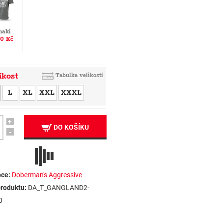
haki
0 Kč
ikost
Tabulka velikostí
L
XL
XXL
XXXL
+
DO KOŠÍKU
-
ce:
Doberman's Aggressive
roduktu:
DA_T_GANGLAND2-
0