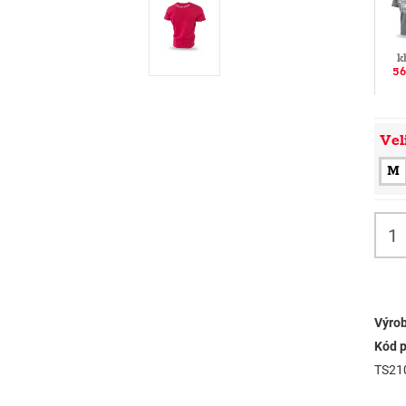
k
56
Vel
M
Výrob
Kód p
TS21