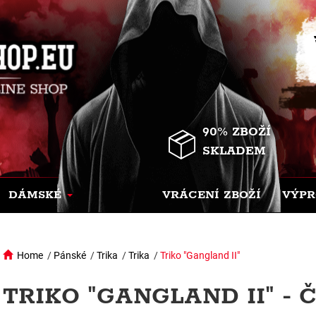
90% ZBOŽÍ
SKLADEM
DÁMSKÉ
VRÁCENÍ ZBOŽÍ
VÝPR
Home
/
Pánské
/
Trika
/
Trika
/
Triko "Gangland II"
TRIKO "GANGLAND II" -