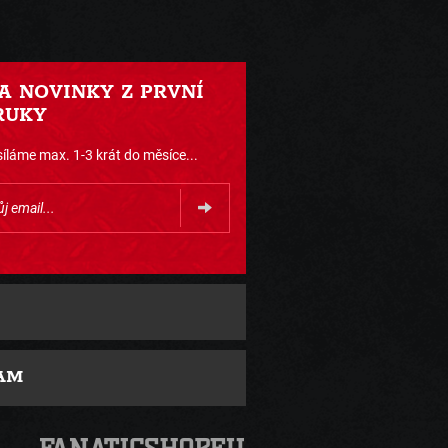
 A NOVINKY Z PRVNÍ
RUKY
íláme max. 1-3 krát do měsíce...
AM