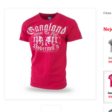
Cena
Nej
bé
56
če
56