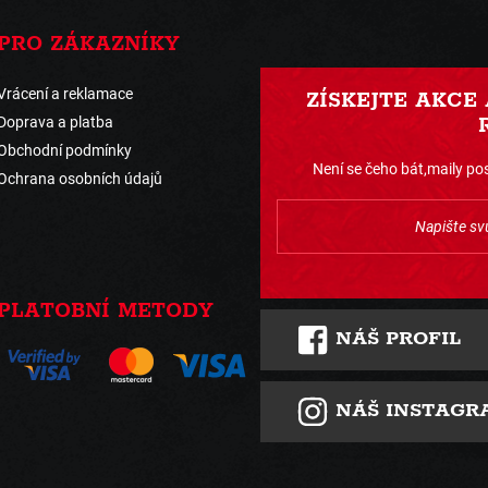
PRO ZÁKAZNÍKY
Vrácení a reklamace
ZÍSKEJTE AKCE
Doprava a platba
Obchodní podmínky
Není se čeho bát,maily pos
Ochrana osobních údajů
PLATOBNÍ METODY
NÁŠ PROFIL
NÁŠ INSTAGR