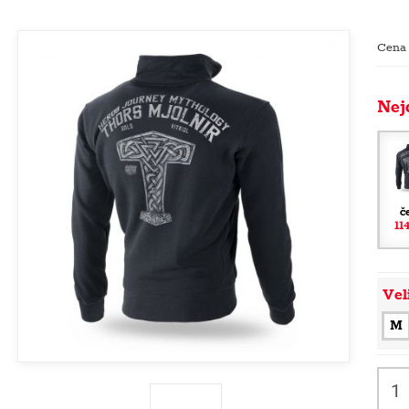
Cena
Nej
č
11
Vel
M