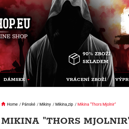
90% ZBOŽÍ
SKLADEM
DÁMSKÉ
VRÁCENÍ ZBOŽÍ
VÝPR
Home
/
Pánské
/
Mikiny
/
Mikina,zip
/
Mikina "Thors Mjolnir"
MIKINA "THORS MJOLNIR