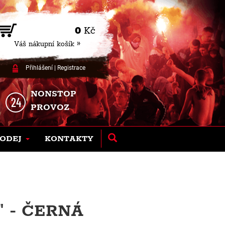
0
Kč
Váš nákupní košík »
Přihlášení
|
Registrace
NONSTOP
PROVOZ
ODEJ
KONTAKTY
" - ČERNÁ