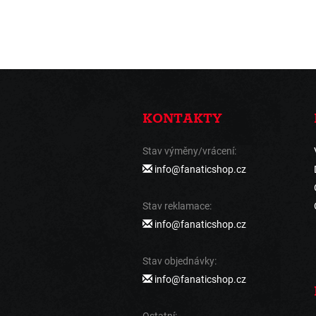
KONTAKTY
Stav výměny/vrácení:
info@fanaticshop.cz
Stav reklamace:
info@fanaticshop.cz
Stav objednávky:
info@fanaticshop.cz
Ostatní: