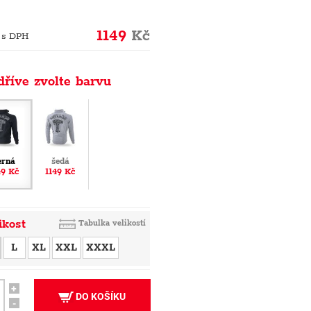
1149
Kč
 s DPH
dříve zvolte barvu
erná
šedá
49 Kč
1149 Kč
ikost
Tabulka velikostí
L
XL
XXL
XXXL
+
DO KOŠÍKU
-