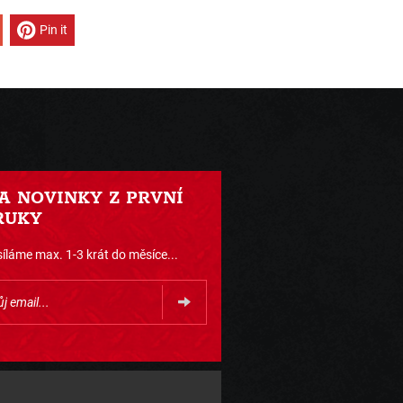
Pin it
 A NOVINKY Z PRVNÍ
RUKY
íláme max. 1-3 krát do měsíce...