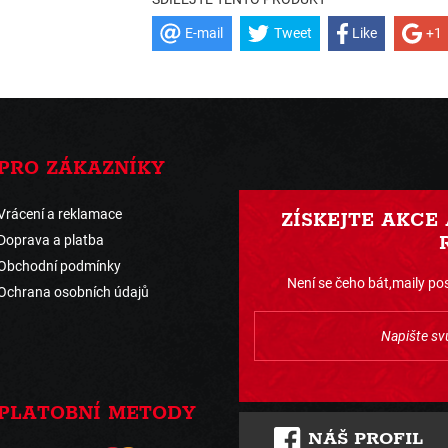
E-mail
Tweet
Like
+1
PRO ZÁKAZNÍKY
Vrácení a reklamace
ZÍSKEJTE AKCE
Doprava a platba
Obchodní podmínky
Není se čeho bát,maily pos
Ochrana osobních údajů
PLATOBNÍ METODY
NÁŠ PROFIL