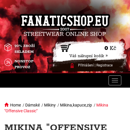
90% ZBOŽÍ
0
Kč
SKLADEM
Váš nákupní košík »
NONSTOP
Přihlášení
|
Registrace
PROVOZ
Toggle
naviga
Home
/
Dámské
/
Mikiny
/
Mikina,kapuce,zip
/
Mikina
"Offensive Classic"
MIKINA "OFFENSIVE