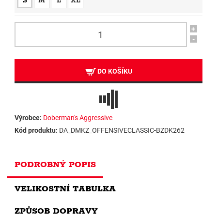
S
M
L
XL
+
-
DO KOŠÍKU
Výrobce:
Doberman's Aggressive
Kód produktu:
DA_DMKZ_OFFENSIVECLASSIC-BZDK262
PODROBNÝ POPIS
VELIKOSTNÍ TABULKA
ZPŮSOB DOPRAVY