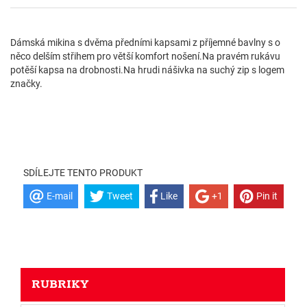
Dámská mikina s dvěma předními kapsami z příjemné bavlny s o
něco delším střihem pro větší komfort nošení.Na pravém rukávu
potěší kapsa na drobnosti.Na hrudi nášivka na suchý zip s logem
značky.
SDÍLEJTE TENTO PRODUKT
E-mail
Tweet
Like
+1
Pin it
RUBRIKY