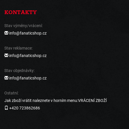
KONTAKTY
Stav výměny/vrácení:
info@fanaticshop.cz
Stav reklamace:
info@fanaticshop.cz
Stav objednávky:
info@fanaticshop.cz
Ostatní:
Jak zboží vrátit naleznete v horním menu:VRÁCENÍ ZBOŽÍ
+420 723862686