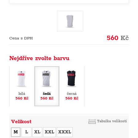
560
Kč
Cena s DPH
Nejdříve zvolte barvu
bílá
šedá
černá
560 Kč
560 Kč
560 Kč
Velikost
Tabulka velikostí
M
L
XL
XXL
XXXL