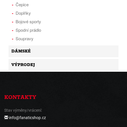
Čepice
Doplňky
Bojové sporty
Spodní prádlo
Soupravy
DÁMSKÉ
VÝPRODEJ
KONTAKTY
Stav výměny/vrácení:
info@fanaticshop.cz