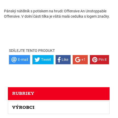
Pánský nátělník s potiskem na hrudi: Offensive An Unstoppable
Offensive. V dolní části tílka je všitá malá cedulka s logem značky.
SDÍLEJTE TENTO PRODUKT
E-mail
Tweet
Like
+1
Pin it
RUBRIKY
VÝROBCI