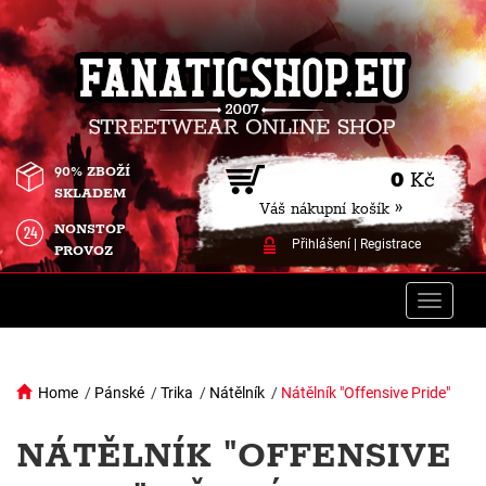
90% ZBOŽÍ
0
Kč
SKLADEM
Váš nákupní košík »
NONSTOP
Přihlášení
|
Registrace
PROVOZ
Toggle
naviga
Home
/
Pánské
/
Trika
/
Nátělník
/
Nátělník "Offensive Pride"
NÁTĚLNÍK "OFFENSIVE