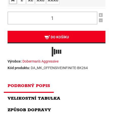
M
L
XL
XXL
XXXL
+
-
DO KOŠÍKU
Výrobce:
Doberman's Aggressive
Kód produktu:
DA_MK_OFFENSIVEINFINITE-BK264
PODROBNÝ POPIS
VELIKOSTNÍ TABULKA
ZPŮSOB DOPRAVY