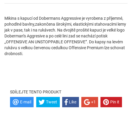
Mikina s kapucí od Dobermans Aggressive je vyrobena z příjemné,
pohodlné bavlny,zakončena širokými, elastickými stahovacími lemy
jak v pase, tak i na rukávech. Na dvojitě prošité kapuci je velké logo
Doberman’s Aggresive a po celé lini zad se nachází potisk
„OFFENSIVE AN UNSTOPPABLE OFFENSIVE”. Do kapsy na levém
rukávu s velkou červenou cedulkou Offensive Premium lze schovat
drobnosti.
SDÍLEJTE TENTO PRODUKT
E-mail
Tweet
Like
+1
Pin it