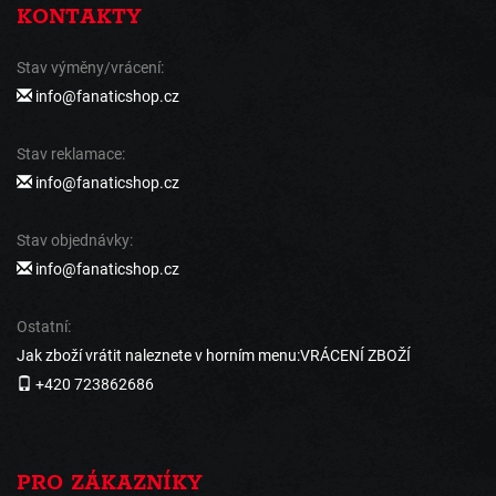
KONTAKTY
Stav výměny/vrácení:
info@fanaticshop.cz
Stav reklamace:
info@fanaticshop.cz
Stav objednávky:
info@fanaticshop.cz
Ostatní:
Jak zboží vrátit naleznete v horním menu:VRÁCENÍ ZBOŽÍ
+420 723862686
PRO ZÁKAZNÍKY