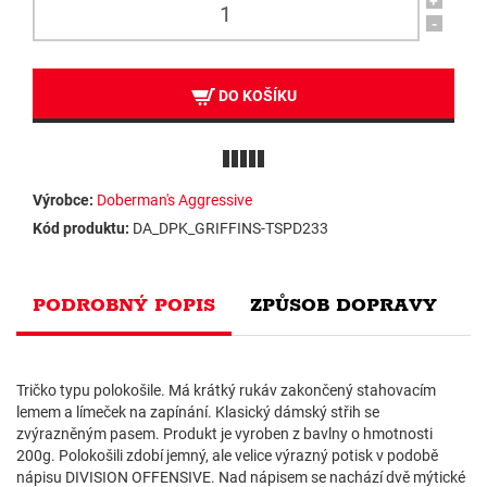
+
-
DO KOŠÍKU
Výrobce:
Doberman's Aggressive
Kód produktu:
DA_DPK_GRIFFINS-TSPD233
PODROBNÝ POPIS
ZPŮSOB DOPRAVY
Tričko typu polokošile. Má krátký rukáv zakončený stahovacím
lemem a límeček na zapínání. Klasický dámský střih se
zvýrazněným pasem. Produkt je vyroben z bavlny o hmotnosti
200g. Polokošili zdobí jemný, ale velice výrazný potisk v podobě
nápisu DIVISION OFFENSIVE. Nad nápisem se nachází dvě mýtické