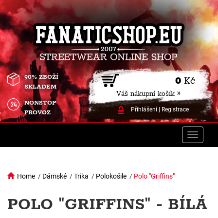
90% ZBOŽÍ
0
Kč
SKLADEM
Váš nákupní košík »
NONSTOP
Přihlášení
|
Registrace
PROVOZ
Toggle
naviga
Home
/
Dámské
/
Trika
/
Polokošile
/
Polo "Griffins"
POLO "GRIFFINS" - BÍLÁ