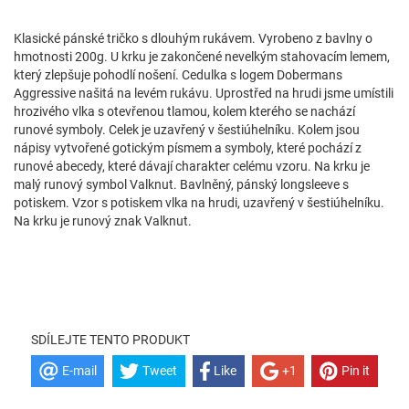
Klasické pánské tričko s dlouhým rukávem. Vyrobeno z bavlny o
hmotnosti 200g. U krku je zakončené nevelkým stahovacím lemem,
který zlepšuje pohodlí nošení. Cedulka s logem Dobermans
Aggressive našitá na levém rukávu. Uprostřed na hrudi jsme umístili
hrozivého vlka s otevřenou tlamou, kolem kterého se nachází
runové symboly. Celek je uzavřený v šestiúhelníku. Kolem jsou
nápisy vytvořené gotickým písmem a symboly, které pochází z
runové abecedy, které dávají charakter celému vzoru. Na krku je
malý runový symbol Valknut. Bavlněný, pánský longsleeve s
potiskem. Vzor s potiskem vlka na hrudi, uzavřený v šestiúhelníku.
Na krku je runový znak Valknut.
SDÍLEJTE TENTO PRODUKT
E-mail
Tweet
Like
+1
Pin it