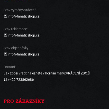
Stav výměny/vrácení:
info@fanaticshop.cz
Stav reklamace:
info@fanaticshop.cz
Stav objednávky:
info@fanaticshop.cz
Ostatní:
Jak zboží vrátit naleznete v horním menu:VRÁCENÍ ZBOŽÍ
+420 723862686
PRO ZÁKAZNÍKY