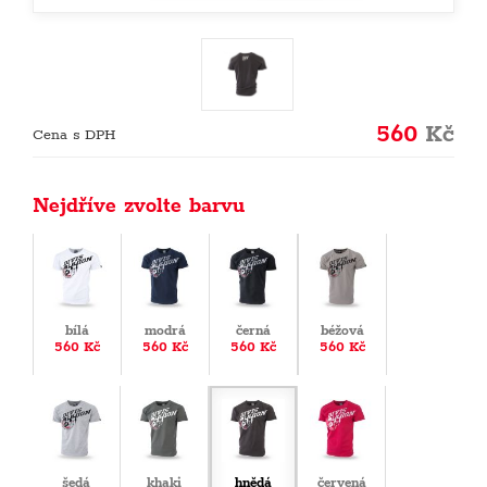
560
Kč
Cena s DPH
Nejdříve zvolte barvu
bílá
modrá
černá
béžová
560 Kč
560 Kč
560 Kč
560 Kč
šedá
khaki
hnědá
červená