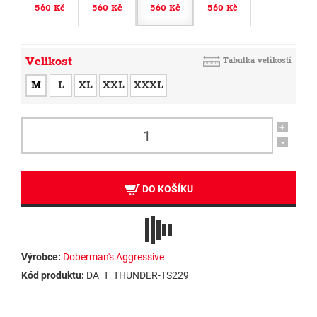
560 Kč
560 Kč
560 Kč
560 Kč
Velikost
Tabulka velikostí
M
L
XL
XXL
XXXL
+
-
DO KOŠÍKU
Výrobce:
Doberman's Aggressive
Kód produktu:
DA_T_THUNDER-TS229