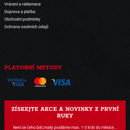
Vrácení a reklamace
Doprava a platba
Obchodní podmínky
Ochrana osobních údajů
PLATOBNÍ METODY
ZÍSKEJTE AKCE A NOVINKY Z PRVNÍ
RUKY
Není se čeho bát,maily posíláme max. 1-3 krát do měsíce...