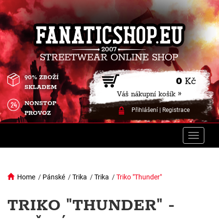
90% ZBOŽÍ
0
Kč
SKLADEM
Váš nákupní košík »
NONSTOP
Přihlášení
|
Registrace
PROVOZ
Toggle
naviga
Home
/
Pánské
/
Trika
/
Trika
/
Triko "Thunder"
TRIKO "THUNDER" -