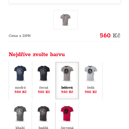
560
Kč
Cena s DPH
Nejdříve zvolte barvu
modrá
černá
béžová
šedá
560 Kč
560 Kč
560 Kč
560 Kč
khaki
hnědá
červená