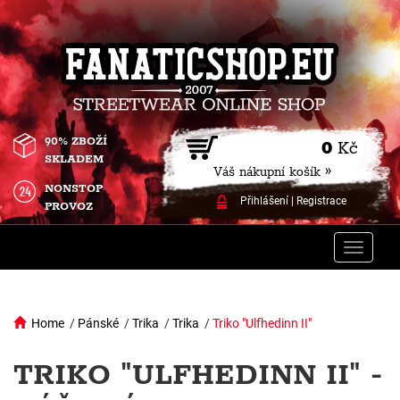
90% ZBOŽÍ
0
Kč
SKLADEM
Váš nákupní košík »
NONSTOP
Přihlášení
|
Registrace
PROVOZ
Toggle
naviga
Home
/
Pánské
/
Trika
/
Trika
/
Triko "Ulfhedinn II"
TRIKO "ULFHEDINN II" -