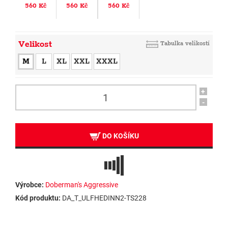
560 Kč
560 Kč
560 Kč
Velikost
Tabulka velikostí
M
L
XL
XXL
XXXL
+
-
DO KOŠÍKU
Výrobce:
Doberman's Aggressive
Kód produktu:
DA_T_ULFHEDINN2-TS228