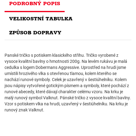
PODROBNÝ POPIS
VELIKOSTNÍ TABULKA
ZPŮSOB DOPRAVY
Panské tričko s potiskem klasického střihu. Tričko vyrobené z
vysoce kvalitní bavlny o hmotnosti 200g. Na levém rukávu je malá
cedulka s logem Dobermans Aggressive. Uprostřed na hrudi jsme
umístili hrozivého vlka s otevřenou tlamou, kolem kterého se
nachází runové symboly. Celek je uzavřený v šestiúhelníku. Kolem
jsou nápisy vytvořené gotickým písmem a symboly, které pochází z
runové abecedy, které dávají charakter celému vzoru. Na krku je
malý runový symbol Valknut. Pánské tričko z vysoce kvalitní bavlny.
Vzor s potiskem vlka na hrudi, uzavřený v šestiúhelníku. Na krku je
runový znak Valknut.