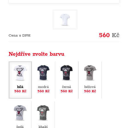
560
Kč
Cena s DPH
Nejdříve zvolte barvu
bílá
modrá
černá
béžová
560 Kč
560 Kč
560 Kč
560 Kč
šedá
khaki