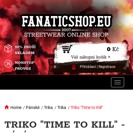
90% ZBOŽÍ
0
Kč
SKLADEM
Váš nákupní košík »
NONSTOP
Přihlášení
|
Registrace
PROVOZ
Toggle
naviga
Home
/
Pánské
/
Trika
/
Trika
/
Triko "Time to Kill"
TRIKO "TIME TO KILL" -