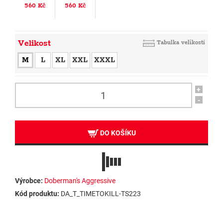
560 Kč
560 Kč
Velikost
Tabulka velikostí
M
L
XL
XXL
XXXL
+
-
DO KOŠÍKU
Výrobce:
Doberman's Aggressive
Kód produktu:
DA_T_TIMETOKILL-TS223