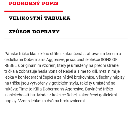
PODROBNÝ POPIS
VELIKOSTNÍ TABULKA
ZPŮSOB DOPRAVY
Pánské tričko klasického střihu, zakončená stahovacím lemem a
cedulkami Doberman’s Aggresive, je součástí kolekce SONS OF
REBEL s originálním vzorem, který je umístěný na přední straně
trička a zobrazuje hesla Sons of Rebel a Time to Kill, mezi nimi je
lebka v konfederační čepici a za ní dvě brokovnice. Všechny nápisy
na tričku jsou vytvořeny v gotickém stylu, také ty umístěné na
rukávu: Time to Kill a Doberman’s Aggresive. Bavlněné tričko
klasického střihu. Model z kolekce Rebel, zakončený gotickými
nápisy. Vzor s lebkou a dvěma brokovnicemi.