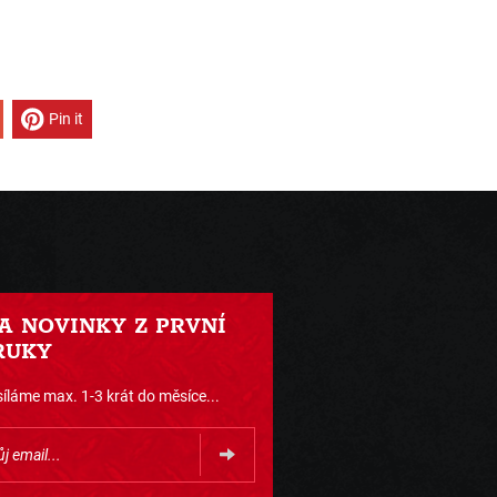
Pin it
 A NOVINKY Z PRVNÍ
RUKY
íláme max. 1-3 krát do měsíce...