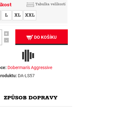
ikost
Tabulka velikostí
L
XL
XXL
+
DO KOŠÍKU
-
ce:
Doberman's Aggressive
roduktu:
DA-LS57
ZPŮSOB DOPRAVY