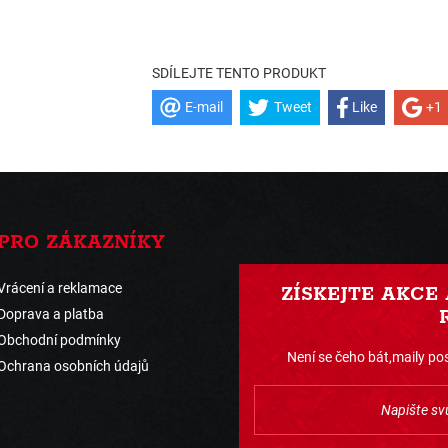
SDÍLEJTE TENTO PRODUKT
E-mail
Tweet
Like
+1
PRO ZÁKAZNÍKY
Vrácení a reklamace
ZÍSKEJTE AKCE
Doprava a platba
Obchodní podmínky
Není se čeho bát,maily pos
Ochrana osobních údajů