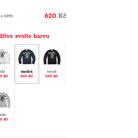
620
Kč
 s DPH
dříve zvolte barvu
bílá
modrá
černá
0 Kč
620 Kč
620 Kč
edá
0 Kč