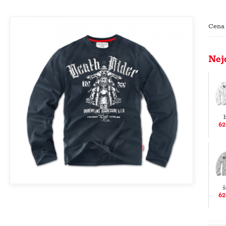
Cena
Nej
62
š
62