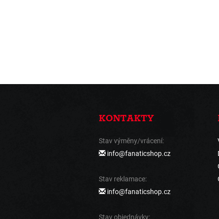
KONTAKTY
Stav výměny/vrácení:
info@fanaticshop.cz
Stav reklamace:
info@fanaticshop.cz
Stav objednávky: