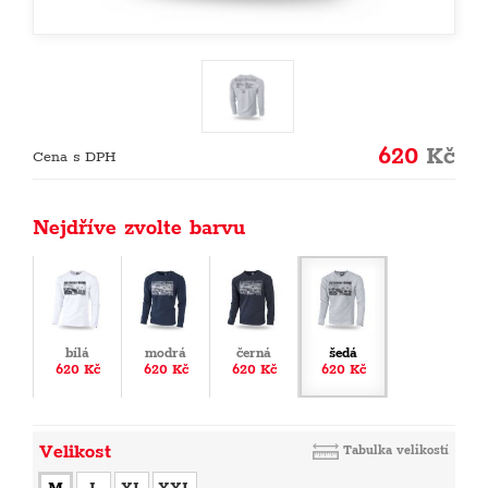
620
Kč
Cena s DPH
Nejdříve zvolte barvu
bílá
modrá
černá
šedá
620 Kč
620 Kč
620 Kč
620 Kč
Velikost
Tabulka velikostí