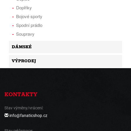
Doplňky
Bojové sporty
Spodní prádlo
Soupravy
DÁMSKÉ
VÝPRODEJ
KONTAKTY
Stav výměny/vrácení:
info@fanaticshop.cz
Stav reklamace: