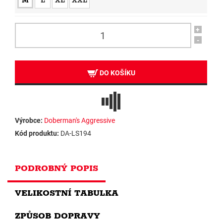
M
L
XL
XXL
+
-
DO KOŠÍKU
Výrobce:
Doberman's Aggressive
Kód produktu:
DA-LS194
PODROBNÝ POPIS
VELIKOSTNÍ TABULKA
ZPŮSOB DOPRAVY