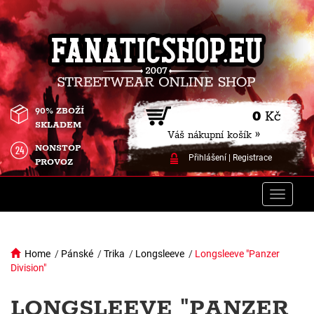
90% ZBOŽÍ
0
Kč
SKLADEM
Váš nákupní košík »
NONSTOP
Přihlášení
|
Registrace
PROVOZ
Toggle
naviga
Home
/
Pánské
/
Trika
/
Longsleeve
/
Longsleeve "Panzer
Division"
LONGSLEEVE "PANZER