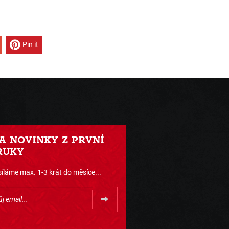
Pin it
 A NOVINKY Z PRVNÍ
RUKY
íláme max. 1-3 krát do měsíce...