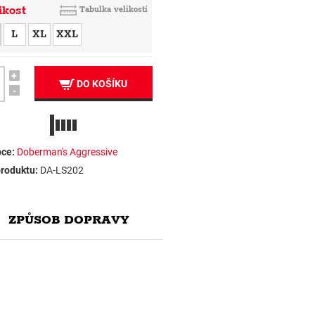
ikost
Tabulka velikostí
L
XL
XXL
+
DO KOŠÍKU
-
ce:
Doberman's Aggressive
roduktu:
DA-LS202
ZPŮSOB DOPRAVY