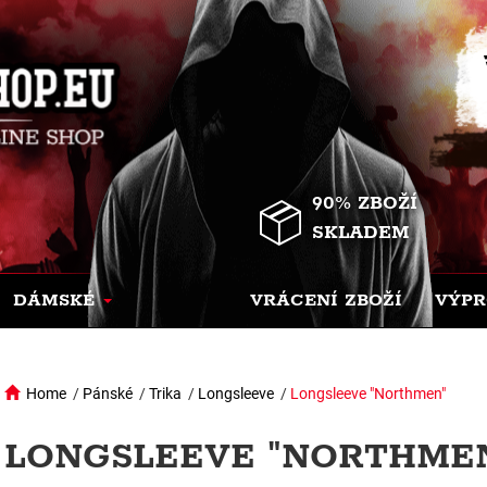
90% ZBOŽÍ
SKLADEM
DÁMSKÉ
VRÁCENÍ ZBOŽÍ
VÝPR
Home
/
Pánské
/
Trika
/
Longsleeve
/
Longsleeve "Northmen"
LONGSLEEVE "NORTHMEN