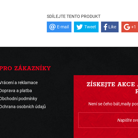
SDÍLEJTE TENTO PRODUKT
E-mail
Tweet
Like
+1
PRO ZÁKAZNÍKY
Vrácení a reklamace
ZÍSKEJTE AKCE
Doprava a platba
Obchodní podmínky
Není se čeho bát,maily pos
Ochrana osobních údajů