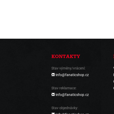
KONTAKTY
Stav výměny/vrácení:
info@fanaticshop.cz
Stav reklamace:
info@fanaticshop.cz
Stav objednávky: