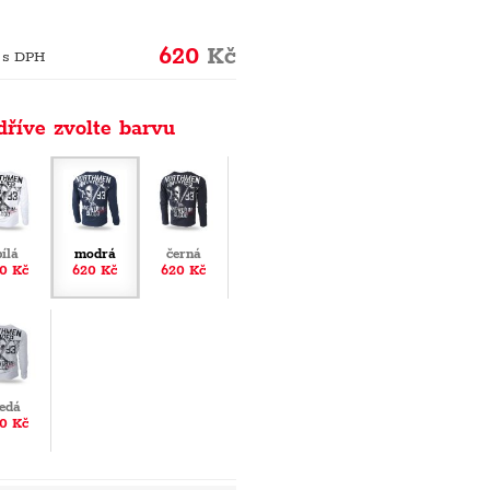
620
Kč
 s DPH
dříve zvolte barvu
bílá
modrá
černá
0 Kč
620 Kč
620 Kč
edá
0 Kč