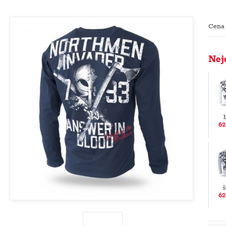
Cena
Nej
62
š
62