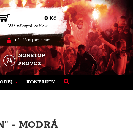
0
Kč
Váš nákupní košík »
Přihlášení
|
Registrace
NONSTOP
PROVOZ
ODEJ
KONTAKTY
" - MODRÁ