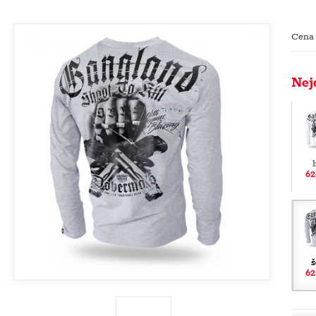
Cena
Nej
62
š
62