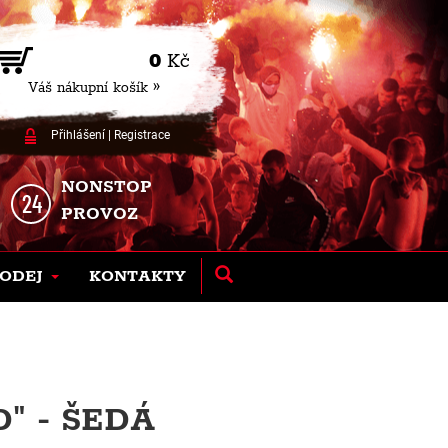
0
Kč
Váš nákupní košík »
Přihlášení
|
Registrace
NONSTOP
PROVOZ
ODEJ
KONTAKTY
" - ŠEDÁ