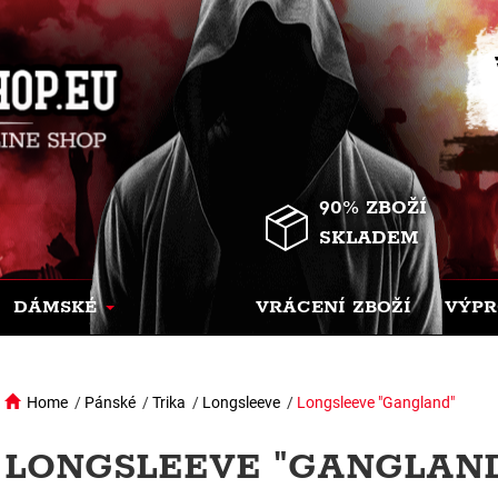
90% ZBOŽÍ
SKLADEM
DÁMSKÉ
VRÁCENÍ ZBOŽÍ
VÝPR
Home
/
Pánské
/
Trika
/
Longsleeve
/
Longsleeve "Gangland"
LONGSLEEVE "GANGLAND