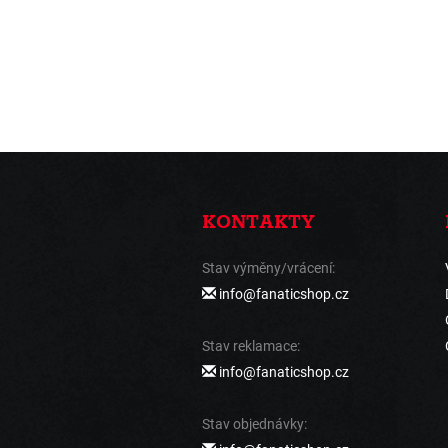
KONTAKTY
Stav výměny/vrácení:
info@fanaticshop.cz
Stav reklamace:
info@fanaticshop.cz
Stav objednávky: