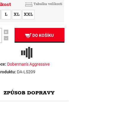
ikost
Tabulka velikostí
L
XL
XXL
+
DO KOŠÍKU
-
ce:
Doberman's Aggressive
roduktu:
DA-LS209
ZPŮSOB DOPRAVY