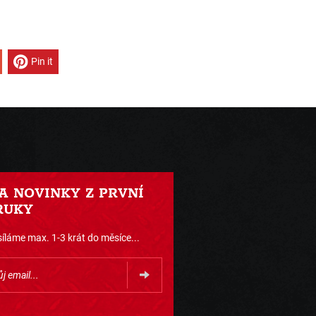
Pin it
 A NOVINKY Z PRVNÍ
RUKY
íláme max. 1-3 krát do měsíce...