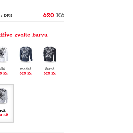
620
Kč
 s DPH
dříve zvolte barvu
bílá
modrá
černá
0 Kč
620 Kč
620 Kč
edá
0 Kč