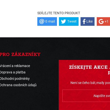
SDÍLEJTE TENTO PRODUKT
E-mail
Tweet
Like
+1
PRO ZÁKAZNÍKY
Vrácení a reklamace
ZÍSKEJTE AKCE
Doprava a platba
Obchodní podmínky
Není se čeho bát,maily pos
Ochrana osobních údajů