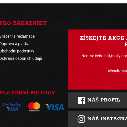
PRO ZÁKAZNÍKY
Vrácení a reklamace
ZÍSKEJTE AKCE
Doprava a platba
Obchodní podmínky
Není se čeho bát,maily pos
Ochrana osobních údajů
PLATOBNÍ METODY
NÁŠ PROFIL
NÁŠ INSTAGR