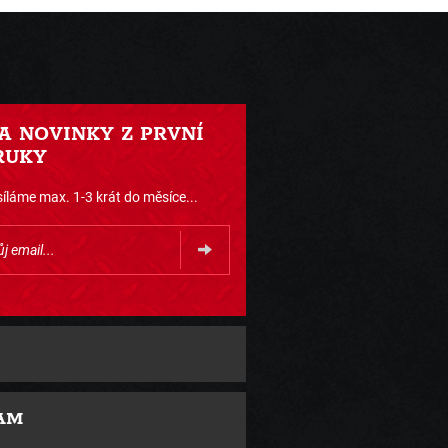
 A NOVINKY Z PRVNÍ
RUKY
íláme max. 1-3 krát do měsíce...
AM