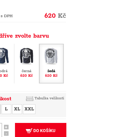
620
Kč
 s DPH
dříve zvolte barvu
odrá
černá
šedá
0 Kč
620 Kč
620 Kč
ikost
Tabulka velikostí
L
XL
XXL
+
DO KOŠÍKU
-