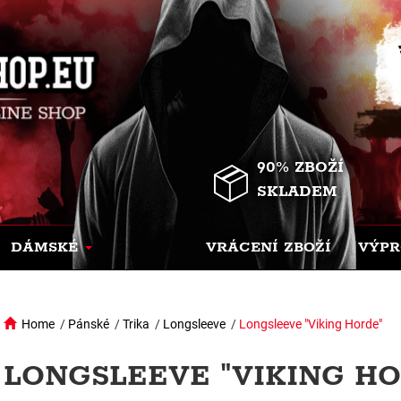
90% ZBOŽÍ
SKLADEM
DÁMSKÉ
VRÁCENÍ ZBOŽÍ
VÝPR
Home
/
Pánské
/
Trika
/
Longsleeve
/
Longsleeve "Viking Horde"
LONGSLEEVE "VIKING HO