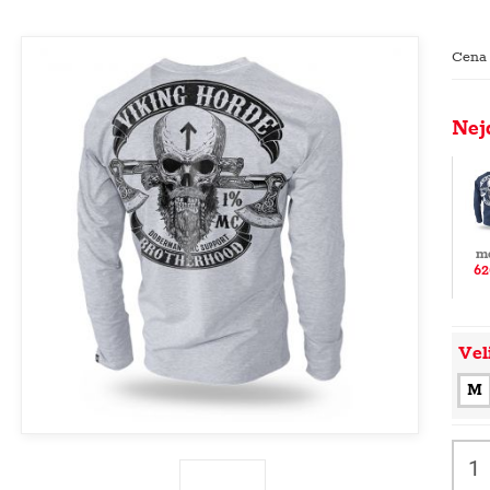
Cena
Nej
m
62
Vel
M