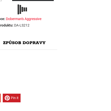
ce:
Doberman's Aggressive
roduktu:
DA-LS212
ZPŮSOB DOPRAVY
Pin it