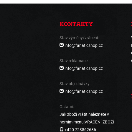
KONTAKTY
Stav výměny/vrácení:
info@fanaticshop.cz
Stav reklamace:
info@fanaticshop.cz
Stav objednávky:
info@fanaticshop.cz
Ostatní:
Jak zboží vrátit naleznete v
horním menu:VRÁCENÍ ZBOŽÍ
+420 723862686