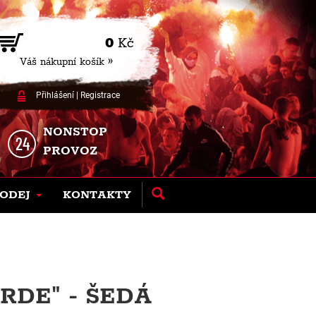
0
Kč
Váš nákupní košík »
Přihlášení
|
Registrace
NONSTOP
PROVOZ
ODEJ
KONTAKTY
RDE" - ŠEDÁ