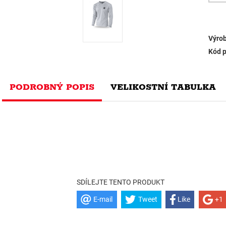
Výrob
Kód p
PODROBNÝ POPIS
VELIKOSTNÍ TABULKA
SDÍLEJTE TENTO PRODUKT
E-mail
Tweet
Like
+1