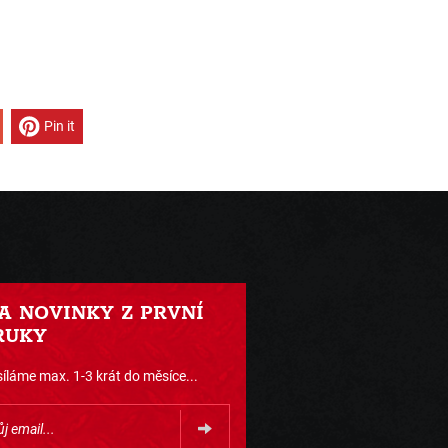
Pin it
 A NOVINKY Z PRVNÍ
RUKY
íláme max. 1-3 krát do měsíce...