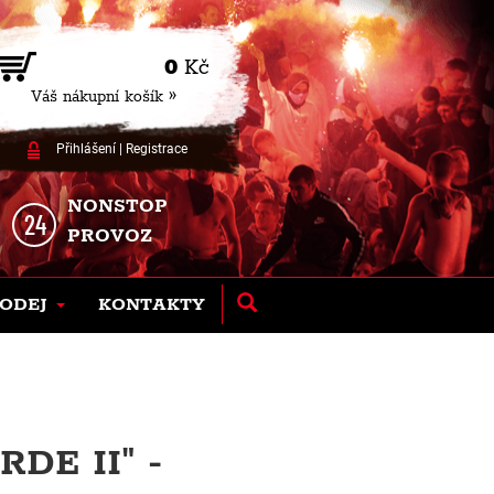
0
Kč
Váš nákupní košík »
Přihlášení
|
Registrace
NONSTOP
PROVOZ
ODEJ
KONTAKTY
DE II" -