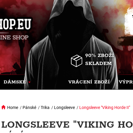
90% ZBOŽÍ
SKLADEM
DÁMSKÉ
VRÁCENÍ ZBOŽÍ
VÝPR
Home
/
Pánské
/
Trika
/
Longsleeve
/
Longsleeve "Viking Horde II"
LONGSLEEVE "VIKING HOR