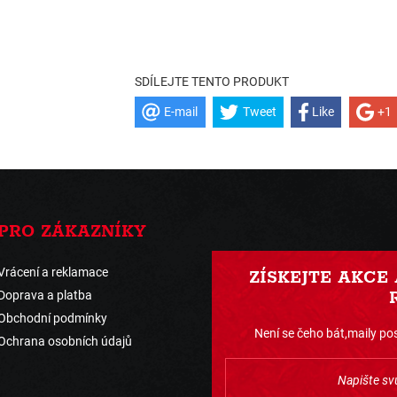
SDÍLEJTE TENTO PRODUKT
E-mail
Tweet
Like
+1
PRO ZÁKAZNÍKY
Vrácení a reklamace
ZÍSKEJTE AKCE
Doprava a platba
Obchodní podmínky
Není se čeho bát,maily pos
Ochrana osobních údajů