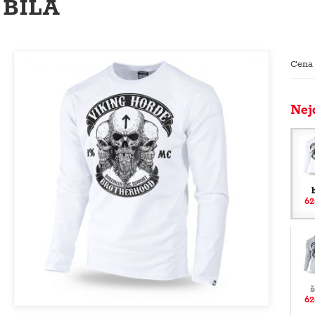
BÍLÁ
Cena
Nej
62
š
62