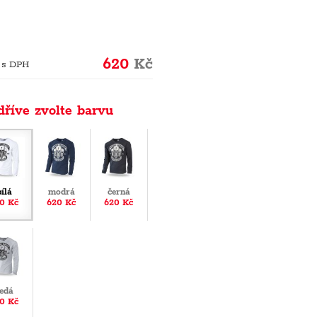
620
Kč
 s DPH
dříve zvolte barvu
bílá
modrá
černá
0 Kč
620 Kč
620 Kč
edá
0 Kč