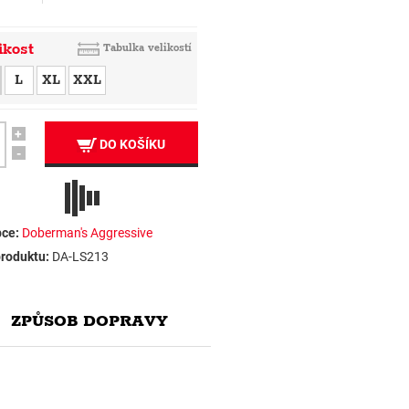
ikost
Tabulka velikostí
L
XL
XXL
+
DO KOŠÍKU
-
ce:
Doberman's Aggressive
roduktu:
DA-LS213
ZPŮSOB DOPRAVY