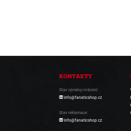
KONTAKTY
Stav výměny/vrácení:
info@fanaticshop.cz
Stav reklamace:
info@fanaticshop.cz