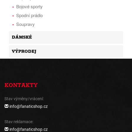
Bojové sporty
Spodní prádlo
Soupravy
DÁMSKÉ
VÝPRODEJ
KONTAKTY
Stav výměny/vrácení:
info@fanaticshop.cz
Stav reklamace:
info@fanaticshop.cz