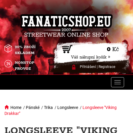
90% ZBOŽÍ
0
Kč
SKLADEM
Váš nákupní košík »
NONSTOP
Přihlášení
|
Registrace
PROVOZ
Toggle
naviga
Home
/
Pánské
/
Trika
/
Longsleeve
/
Longsleeve "Viking
Drakkar"
LONGSLEEVE "VIKING