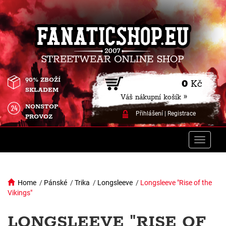
90% ZBOŽÍ
0
Kč
SKLADEM
Váš nákupní košík »
NONSTOP
Přihlášení
|
Registrace
PROVOZ
Toggle
naviga
Home
/
Pánské
/
Trika
/
Longsleeve
/
Longsleeve "Rise of the
Vikings"
LONGSLEEVE "RISE OF