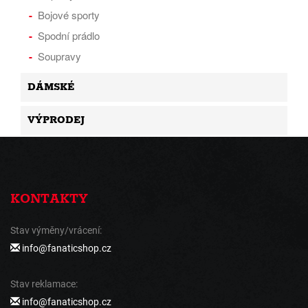
Bojové sporty
Spodní prádlo
Soupravy
DÁMSKÉ
VÝPRODEJ
KONTAKTY
Stav výměny/vrácení:
info@fanaticshop.cz
Stav reklamace:
info@fanaticshop.cz