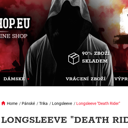
90% ZBOŽÍ
SKLADEM
DÁMSKÉ
VRÁCENÍ ZBOŽÍ
VÝPR
Home
/
Pánské
/
Trika
/
Longsleeve
/
Longsleeve "Death Rider"
LONGSLEEVE "DEATH RID