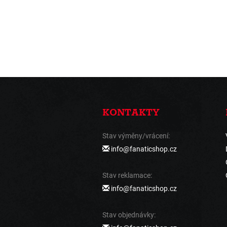
KONTAKTY
Stav výměny/vrácení:
info@fanaticshop.cz
Stav reklamace:
info@fanaticshop.cz
Stav objednávky: