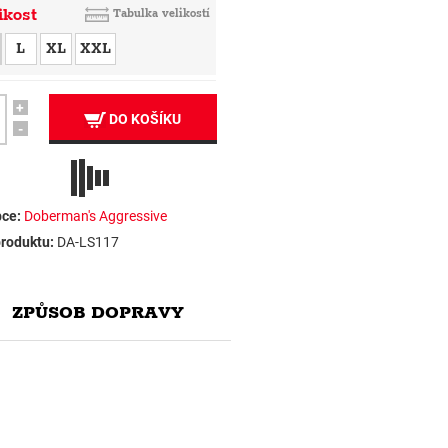
ikost
Tabulka velikostí
L
XL
XXL
+
DO KOŠÍKU
-
ce:
Doberman's Aggressive
roduktu:
DA-LS117
ZPŮSOB DOPRAVY