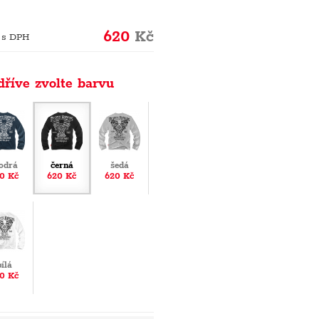
620
Kč
 s DPH
dříve zvolte barvu
odrá
černá
šedá
0 Kč
620 Kč
620 Kč
bílá
0 Kč