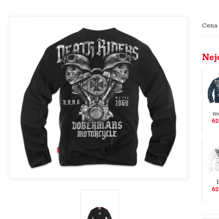
Cena
Nej
m
62
62