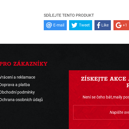
SDÍLEJTE TENTO PRODUKT
E-mail
Tweet
Like
+1
PRO ZÁKAZNÍKY
Vrácení a reklamace
ZÍSKEJTE AKCE
Doprava a platba
Obchodní podmínky
Není se čeho bát,maily pos
Ochrana osobních údajů