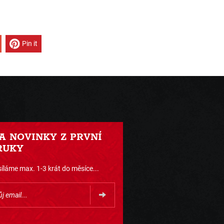
Pin it
 A NOVINKY Z PRVNÍ
RUKY
íláme max. 1-3 krát do měsíce...