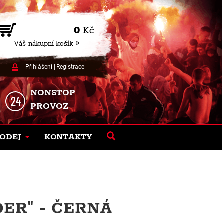
0
Kč
Váš nákupní košík »
Přihlášení
|
Registrace
NONSTOP
PROVOZ
ODEJ
KONTAKTY
ER" - ČERNÁ