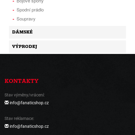
Bojové sporty
Spodní prádlo
Soupravy
DÁMSKÉ
VÝPRODEJ
KONTAKTY
Stav výměny/vrácení:
info@fanaticshop.cz
Stav reklamace:
info@fanaticshop.cz