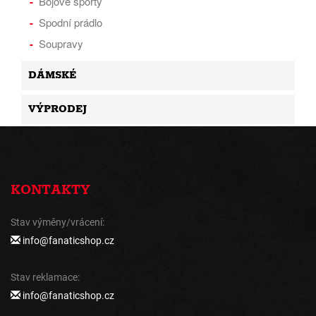
Bojové sporty
Spodní prádlo
Soupravy
DÁMSKÉ
VÝPRODEJ
KONTAKTY
Stav výměny/vrácení:
info@fanaticshop.cz
Stav reklamace:
info@fanaticshop.cz