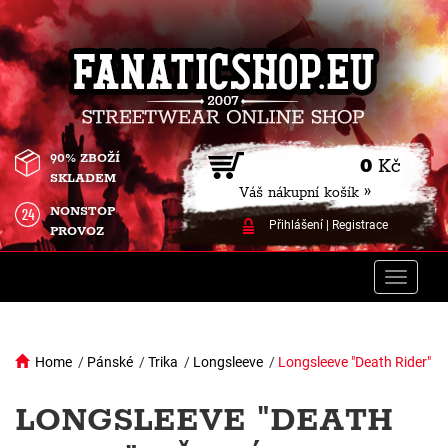
90% ZBOŽÍ
0
Kč
SKLADEM
Váš nákupní košík »
NONSTOP
Přihlášení
|
Registrace
PROVOZ
Toggle
naviga
Home
/
Pánské
/
Trika
/
Longsleeve
/
Longsleeve "Death Rider"
LONGSLEEVE "DEATH