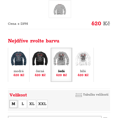
620
Kč
Cena s DPH
Nejdříve zvolte barvu
modrá
černá
šedá
bílá
620 Kč
620 Kč
620 Kč
620 Kč
Velikost
Tabulka velikostí
M
L
XL
XXL