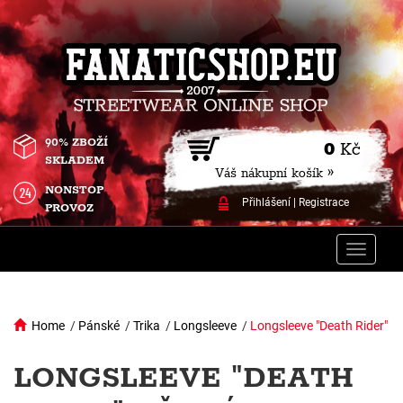
90% ZBOŽÍ
0
Kč
SKLADEM
Váš nákupní košík »
NONSTOP
Přihlášení
|
Registrace
PROVOZ
Toggle
naviga
Home
/
Pánské
/
Trika
/
Longsleeve
/
Longsleeve "Death Rider"
LONGSLEEVE "DEATH