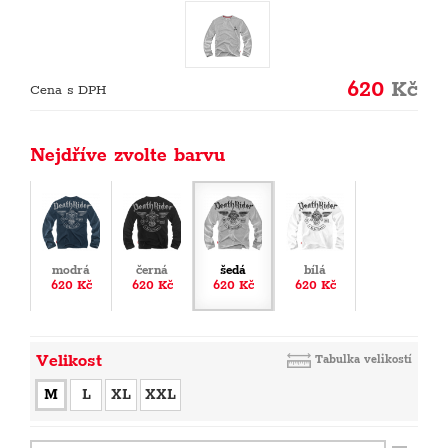
620
Kč
Cena s DPH
Nejdříve zvolte barvu
modrá
černá
šedá
bílá
620 Kč
620 Kč
620 Kč
620 Kč
Velikost
Tabulka velikostí
M
L
XL
XXL