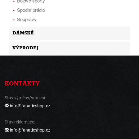
Bojové sporty
Spodní prádlo
Soupravy
DÁMSKÉ
VÝPRODEJ
KONTAKTY
Stav výměny/vrácení:
info@fanaticshop.cz
Stav reklamace:
info@fanaticshop.cz