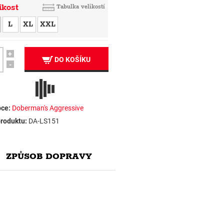
ikost
Tabulka velikostí
L
XL
XXL
+
DO KOŠÍKU
-
ce:
Doberman's Aggressive
roduktu:
DA-LS151
ZPŮSOB DOPRAVY