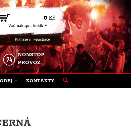
0
Kč
Váš nákupní košík »
Přihlášení
|
Registrace
NONSTOP
PROVOZ
ODEJ
KONTAKTY
 ČERNÁ