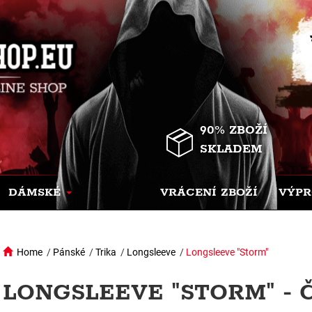
90% ZBOŽÍ
SKLADEM
DÁMSKÉ
VRÁCENÍ ZBOŽÍ
VÝPR
Home
/
Pánské
/
Trika
/
Longsleeve
/
Longsleeve "Storm"
LONGSLEEVE "STORM" -