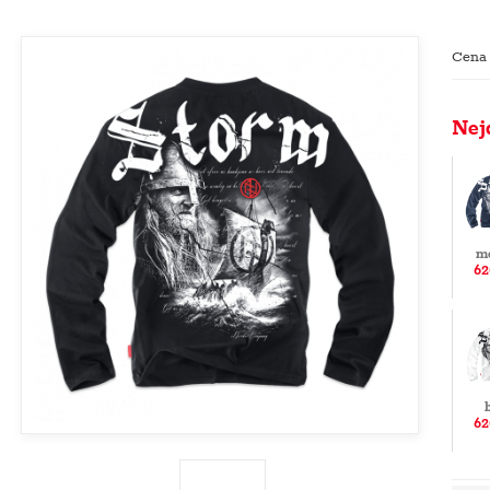
Cena
Nej
m
62
62