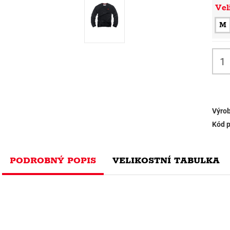
Vel
M
Výrob
Kód p
PODROBNÝ POPIS
VELIKOSTNÍ TABULKA