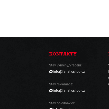
KONTAKTY
Stav výměny/vrácení:
info@fanaticshop.cz
Stav reklamace:
info@fanaticshop.cz
Stav objednávky: