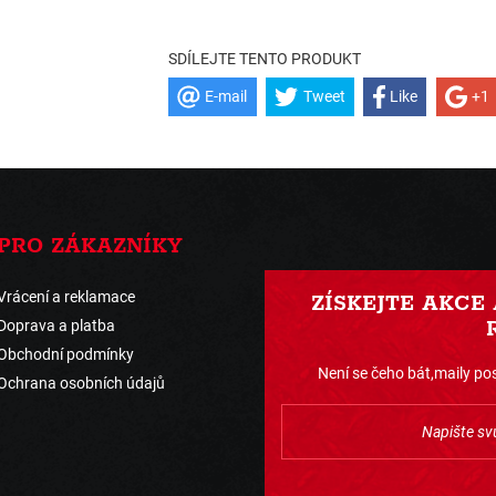
SDÍLEJTE TENTO PRODUKT
E-mail
Tweet
Like
+1
PRO ZÁKAZNÍKY
Vrácení a reklamace
ZÍSKEJTE AKCE
Doprava a platba
Obchodní podmínky
Není se čeho bát,maily pos
Ochrana osobních údajů