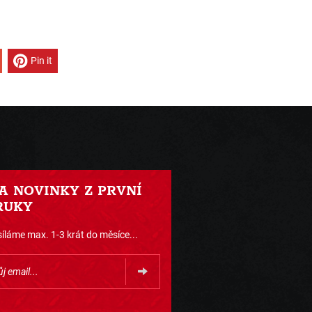
Pin it
 A NOVINKY Z PRVNÍ
RUKY
íláme max. 1-3 krát do měsíce...