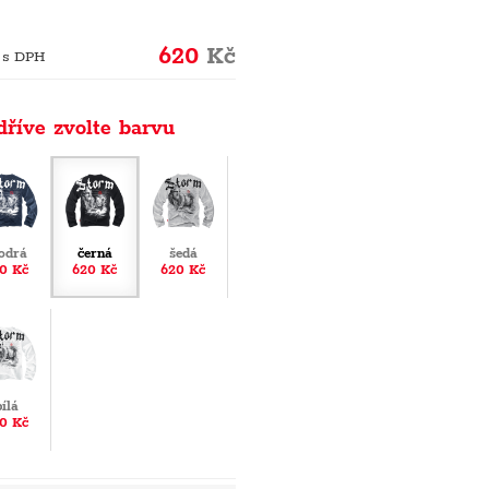
620
Kč
 s DPH
dříve zvolte barvu
odrá
černá
šedá
0 Kč
620 Kč
620 Kč
bílá
0 Kč