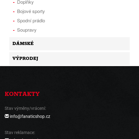
Doplňky
Bojové sporty
Spodní prádlo
Soupravy
DÁMSKÉ
VÝPRODEJ
KONTAKTY
Stav výměny/vrácení:
info@fanaticshop.cz
Stav reklamace: