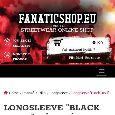
90% ZBOŽÍ
0
Kč
SKLADEM
Váš nákupní košík »
NONSTOP
Přihlášení
|
Registrace
PROVOZ
Toggle
naviga
Home
/
Pánské
/
Trika
/
Longsleeve
/
Longsleeve "Black Devil"
LONGSLEEVE "BLACK