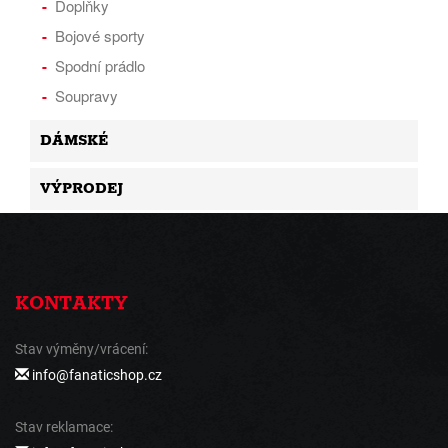
Doplňky
Bojové sporty
Spodní prádlo
Soupravy
DÁMSKÉ
VÝPRODEJ
KONTAKTY
Stav výměny/vrácení:
info@fanaticshop.cz
Stav reklamace: