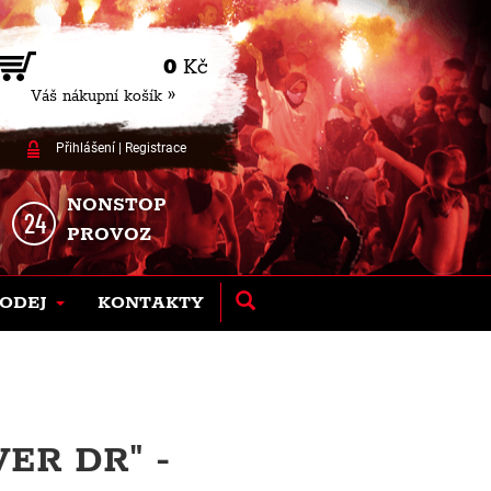
0
Kč
Váš nákupní košík »
Přihlášení
|
Registrace
NONSTOP
PROVOZ
ODEJ
KONTAKTY
ER DR" -