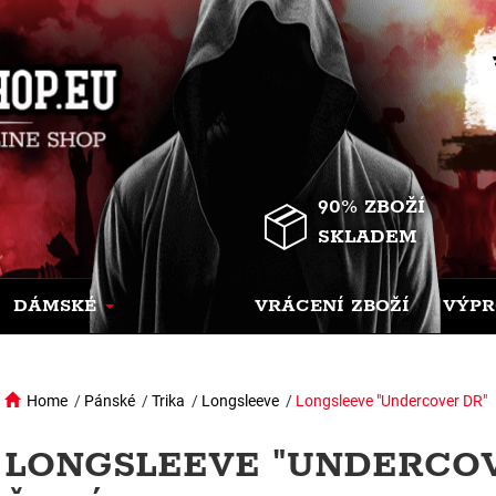
90% ZBOŽÍ
SKLADEM
DÁMSKÉ
VRÁCENÍ ZBOŽÍ
VÝPR
Home
/
Pánské
/
Trika
/
Longsleeve
/
Longsleeve "Undercover DR"
LONGSLEEVE "UNDERCOV