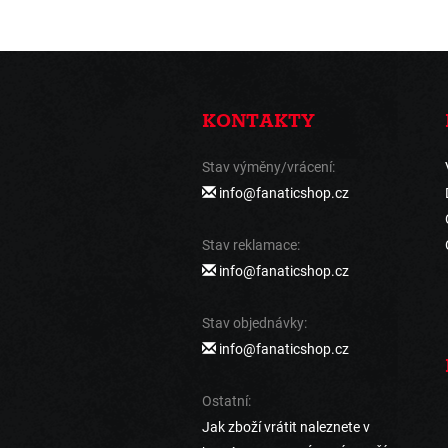
KONTAKTY
Stav výměny/vrácení:
info@fanaticshop.cz
Stav reklamace:
info@fanaticshop.cz
Stav objednávky:
info@fanaticshop.cz
Ostatní:
Jak zboží vrátit naleznete v