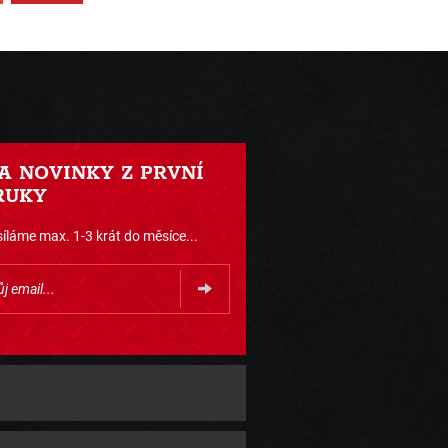
 A NOVINKY Z PRVNÍ
RUKY
íláme max. 1-3 krát do měsíce...