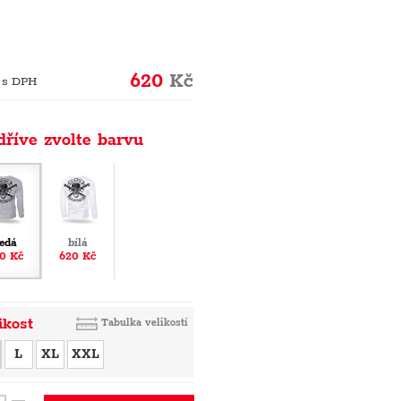
620
Kč
 s DPH
dříve zvolte barvu
edá
bílá
0 Kč
620 Kč
ikost
Tabulka velikostí
L
XL
XXL