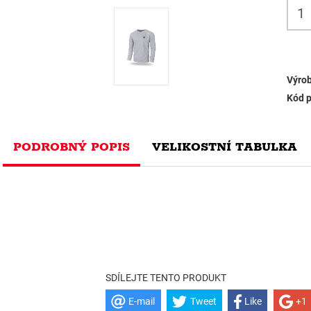
Výrob
Kód p
PODROBNÝ POPIS
VELIKOSTNÍ TABULKA
SDÍLEJTE TENTO PRODUKT
E-mail
Tweet
Like
+1