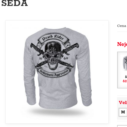
ŠEDÁ
Cena
Nej
š
62
Vel
M