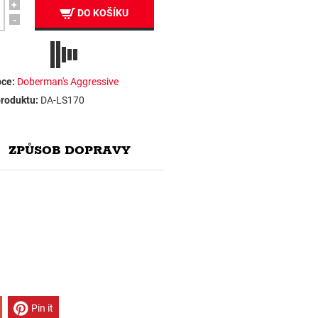
+
DO KOŠÍKU
-
ce:
Doberman's Aggressive
roduktu:
DA-LS170
ZPŮSOB DOPRAVY
Pin it