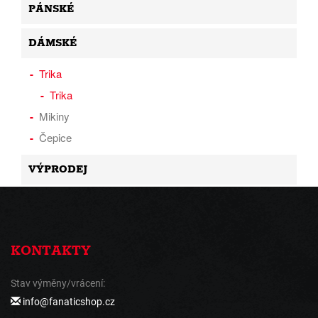
PÁNSKÉ
DÁMSKÉ
Trika
Trika
Mikiny
Čepice
VÝPRODEJ
KONTAKTY
Stav výměny/vrácení:
info@fanaticshop.cz