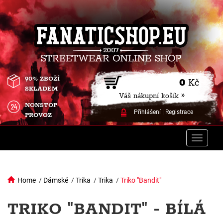
90% ZBOŽÍ
0
Kč
SKLADEM
Váš nákupní košík »
NONSTOP
Přihlášení
|
Registrace
PROVOZ
Toggle
naviga
Home
/
Dámské
/
Trika
/
Trika
/
Triko "Bandit"
TRIKO "BANDIT" - BÍLÁ