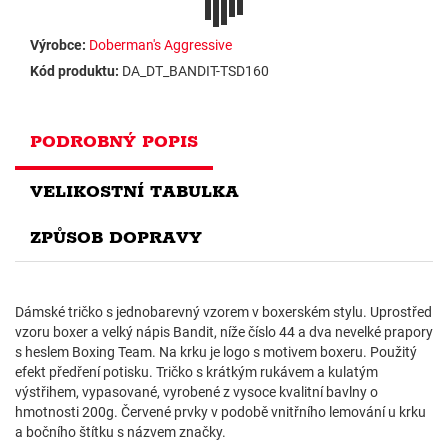
Výrobce:
Doberman's Aggressive
Kód produktu:
DA_DT_BANDIT-TSD160
PODROBNÝ POPIS
VELIKOSTNÍ TABULKA
ZPŮSOB DOPRAVY
Dámské tričko s jednobarevný vzorem v boxerském stylu. Uprostřed
vzoru boxer a velký nápis Bandit, níže číslo 44 a dva nevelké prapory
s heslem Boxing Team. Na krku je logo s motivem boxeru. Použitý
efekt předření potisku. Tričko s krátkým rukávem a kulatým
výstřihem, vypasované, vyrobené z vysoce kvalitní bavlny o
hmotnosti 200g. Červené prvky v podobě vnitřního lemování u krku
a bočního štítku s názvem značky.