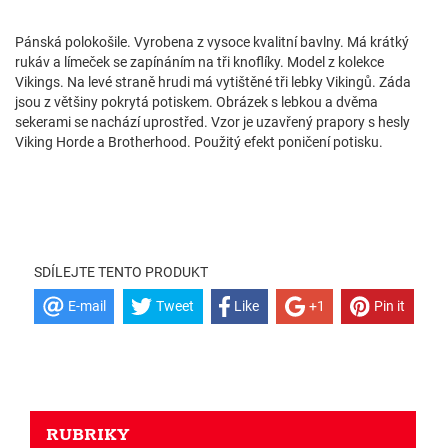
Pánská polokošile. Vyrobena z vysoce kvalitní bavlny. Má krátký
rukáv a límeček se zapínáním na tři knoflíky. Model z kolekce
Vikings. Na levé straně hrudi má vytištěné tři lebky Vikingů. Záda
jsou z většiny pokrytá potiskem. Obrázek s lebkou a dvěma
sekerami se nachází uprostřed. Vzor je uzavřený prapory s hesly
Viking Horde a Brotherhood. Použitý efekt poničení potisku.
SDÍLEJTE TENTO PRODUKT
E-mail
Tweet
Like
+1
Pin it
RUBRIKY