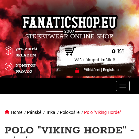
90% ZBOŽÍ
0
Kč
SKLADEM
Váš nákupní košík »
NONSTOP
Přihlášení
|
Registrace
PROVOZ
Toggle
naviga
Home
/
Pánské
/
Trika
/
Polokošile
/
Polo "Viking Horde"
POLO "VIKING HORDE" -