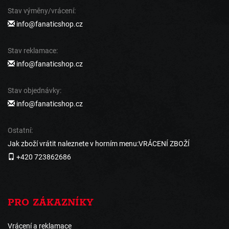
Stav výměny/vrácení:
info@fanaticshop.cz
Stav reklamace:
info@fanaticshop.cz
Stav objednávky:
info@fanaticshop.cz
Ostatní:
Jak zboží vrátit naleznete v horním menu:VRÁCENÍ ZBOŽÍ
+420 723862686
PRO ZÁKAZNÍKY
Vrácení a reklamace