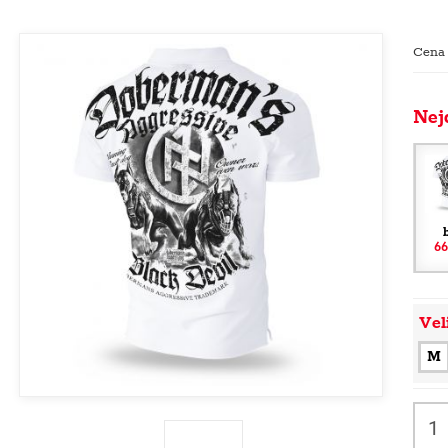
Cena
Nej
66
Vel
M