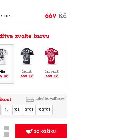
669
Kč
 s DPH
dříve zvolte barvu
bílá
černá
červená
9 Kč
669 Kč
669 Kč
ikost
Tabulka velikostí
L
XL
XXL
XXXL
+
DO KOŠÍKU
-