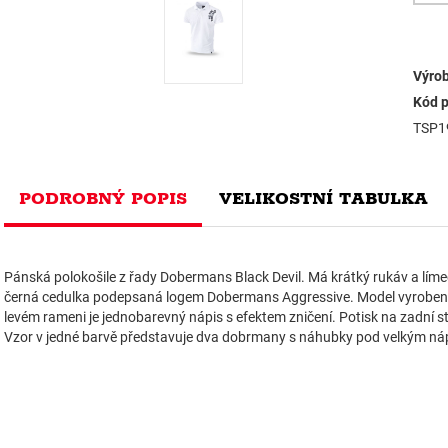
Výrob
Kód p
TSP1
PODROBNÝ POPIS
VELIKOSTNÍ TABULKA
Pánská polokošile z řady Dobermans Black Devil. Má krátký rukáv a límeč
černá cedulka podepsaná logem Dobermans Aggressive. Model vyrobený
levém rameni je jednobarevný nápis s efektem zničení. Potisk na zadní st
Vzor v jedné barvě představuje dva dobrmany s náhubky pod velkým n