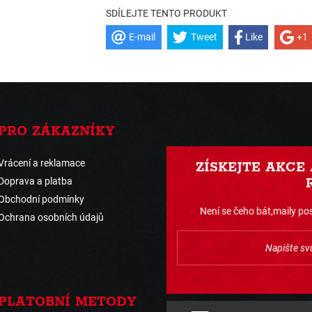
SDÍLEJTE TENTO PRODUKT
E-mail
Tweet
Like
+1
PRO ZÁKAZNÍKY
Vrácení a reklamace
ZÍSKEJTE AKCE
Doprava a platba
Obchodní podmínky
Není se čeho bát,maily pos
Ochrana osobních údajů
PLATOBNÍ METODY