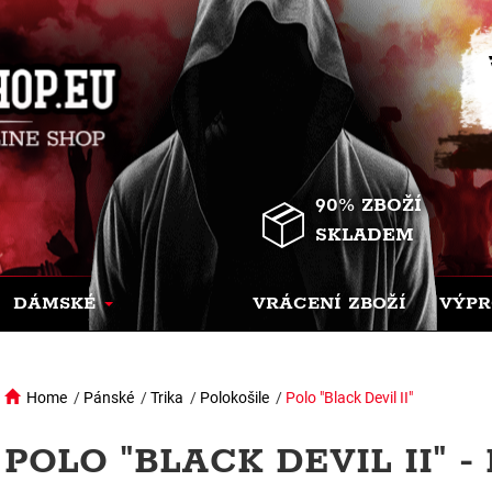
90% ZBOŽÍ
SKLADEM
DÁMSKÉ
VRÁCENÍ ZBOŽÍ
VÝPR
Home
/
Pánské
/
Trika
/
Polokošile
/
Polo "Black Devil II"
POLO "BLACK DEVIL II" -