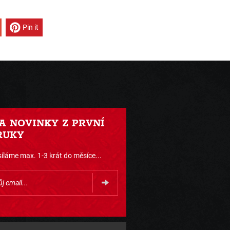
Pin it
 A NOVINKY Z PRVNÍ
RUKY
íláme max. 1-3 krát do měsíce...