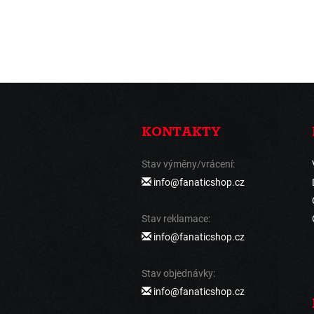
KONTAKTY
Stav výměny/vrácení:
info@fanaticshop.cz
Stav reklamace:
info@fanaticshop.cz
Stav objednávky:
info@fanaticshop.cz