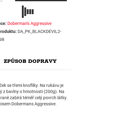
ce:
Doberman's Aggressive
roduktu:
DA_PK_BLACKDEVIL2-
98
ZPŮSOB DOPRAVY
ek se třemi knoflíky. Na rukávu je
 z bavlny o hmotnosti (200g). Na
raně zabírá téměř celý povrch látky.
ápisem Dobermans Aggressive.