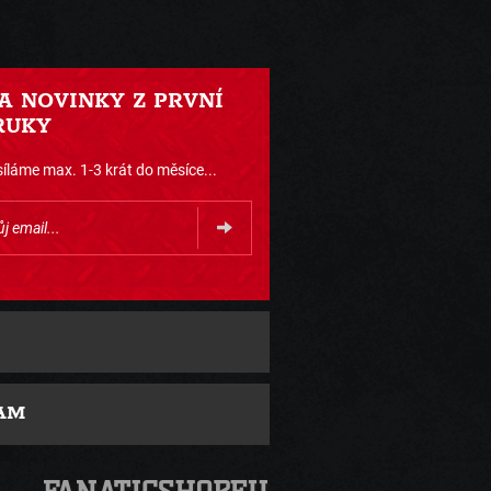
 A NOVINKY Z PRVNÍ
RUKY
íláme max. 1-3 krát do měsíce...
AM