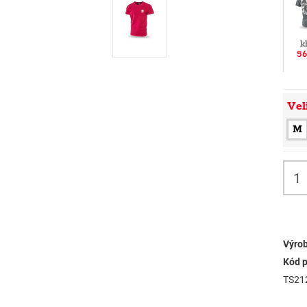
k
56
Vel
M
Výrob
Kód p
TS21