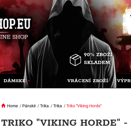
90% ZBOŽÍ
SKLADEM
DÁMSKÉ
VRÁCENÍ ZBOŽÍ
VÝPR
Home
/
Pánské
/
Trika
/
Trika
/
Triko "Viking Horde"
TRIKO "VIKING HORDE" 