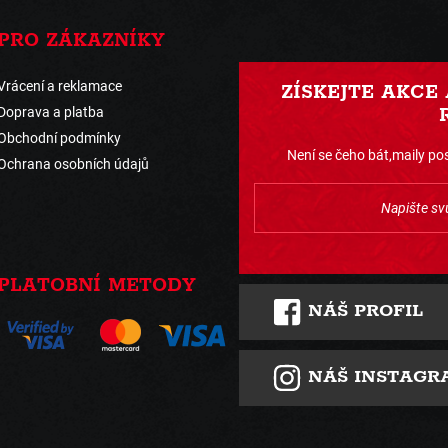
PRO ZÁKAZNÍKY
Vrácení a reklamace
ZÍSKEJTE AKCE
Doprava a platba
Obchodní podmínky
Není se čeho bát,maily pos
Ochrana osobních údajů
PLATOBNÍ METODY
NÁŠ PROFIL
NÁŠ INSTAGR