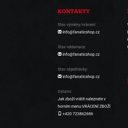
KONTAKTY
Stav výměny/vrácení:
info@fanaticshop.cz
Stav reklamace:
info@fanaticshop.cz
Stav objednávky:
info@fanaticshop.cz
Ostatní:
Jak zboží vrátit naleznete v
horním menu:VRÁCENÍ ZBOŽÍ
+420 723862686