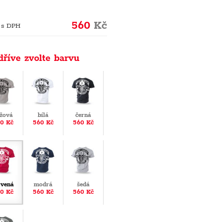
560
Kč
 s DPH
dříve zvolte barvu
žová
bílá
černá
0 Kč
560 Kč
560 Kč
rvená
modrá
šedá
0 Kč
560 Kč
560 Kč