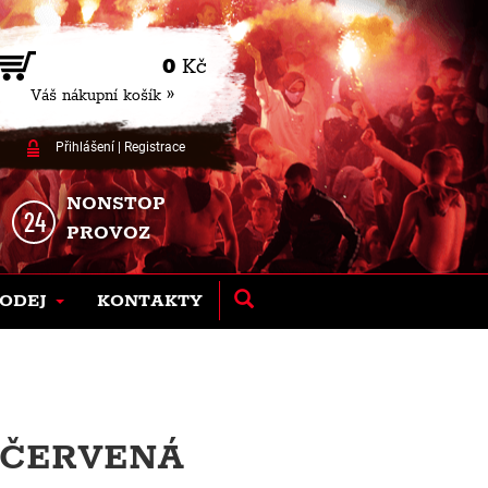
0
Kč
Váš nákupní košík »
Přihlášení
|
Registrace
NONSTOP
PROVOZ
ODEJ
KONTAKTY
- ČERVENÁ