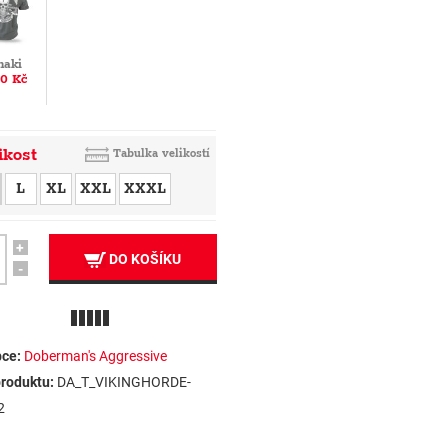
haki
0 Kč
ikost
Tabulka velikostí
L
XL
XXL
XXXL
+
DO KOŠÍKU
-
ce:
Doberman's Aggressive
roduktu:
DA_T_VIKINGHORDE-
2