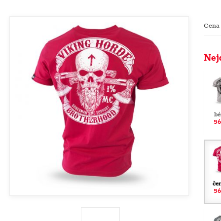
Cena
Nej
bé
56
če
56