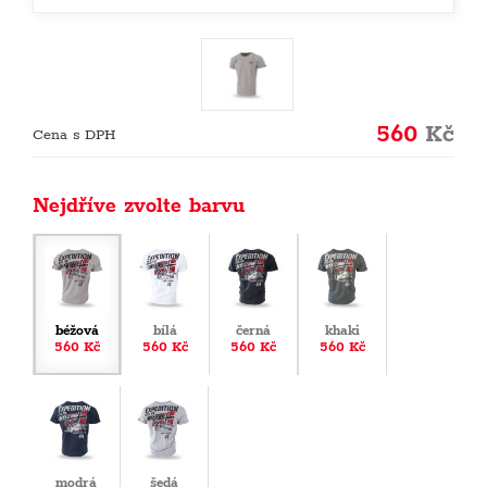
560
Kč
Cena s DPH
Nejdříve zvolte barvu
béžová
bílá
černá
khaki
560 Kč
560 Kč
560 Kč
560 Kč
modrá
šedá