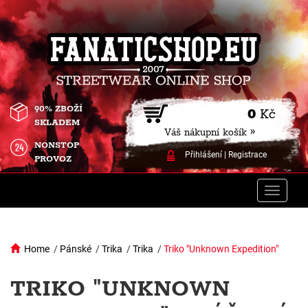
90% ZBOŽÍ
0
Kč
SKLADEM
Váš nákupní košík »
NONSTOP
Přihlášení
|
Registrace
PROVOZ
Toggle
naviga
Home
/
Pánské
/
Trika
/
Trika
/
Triko "Unknown Expedition"
TRIKO "UNKNOWN