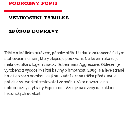
PODROBNÝ POPIS
VELIKOSTNÍ TABULKA
ZPŮSOB DOPRAVY
Tričko s krátkým rukávem, pánský střih. U krku je zakončené úzkým
stahovacím lemem, který zlepšuje používání. Na levém rukávu je
malá cedulka s logem značky Dobermans Aggressive. Oblečení je
vyrobeno z vysoce kvalitní bavlny o hmotnosti 200g. Na levé straně
hrudi je vzor s norskou vlajkou. Zadní strana trička představuje
potisk s vytrvalými cestovateli ve sněhu. Vzor navazuje na
dobrodružný styl řady Expedition. Vzor je navržený na základě
historických událostí.