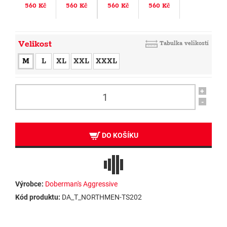
560 Kč
560 Kč
560 Kč
560 Kč
Velikost
Tabulka velikostí
M
L
XL
XXL
XXXL
+
-
DO KOŠÍKU
Výrobce:
Doberman's Aggressive
Kód produktu:
DA_T_NORTHMEN-TS202