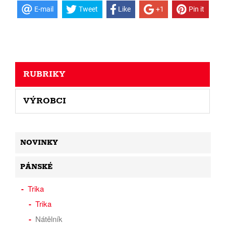
E-mail
Tweet
Like
+1
Pin it
RUBRIKY
VÝROBCI
NOVINKY
PÁNSKÉ
Trika
Trika
Nátělník