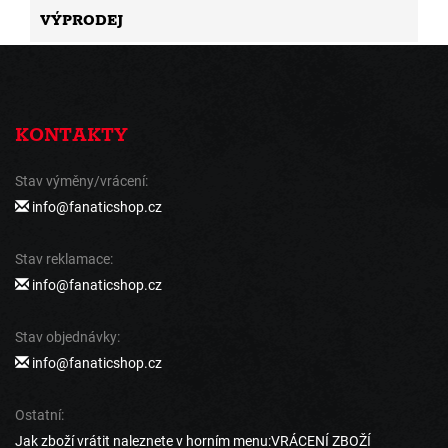
VÝPRODEJ
KONTAKTY
Stav výměny/vrácení:
info@fanaticshop.cz
Stav reklamace:
info@fanaticshop.cz
Stav objednávky:
info@fanaticshop.cz
Ostatní:
Jak zboží vrátit naleznete v horním menu:VRÁCENÍ ZBOŽÍ