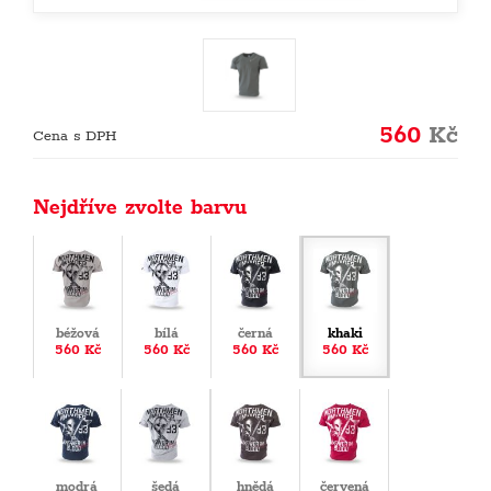
560
Kč
Cena s DPH
Nejdříve zvolte barvu
béžová
bílá
černá
khaki
560 Kč
560 Kč
560 Kč
560 Kč
modrá
šedá
hnědá
červená