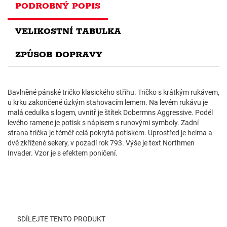
PODROBNÝ POPIS
VELIKOSTNÍ TABULKA
ZPŮSOB DOPRAVY
Bavlněné pánské tričko klasického střihu. Tričko s krátkým rukávem,
u krku zakončené úzkým stahovacím lemem. Na levém rukávu je
malá cedulka s logem, uvnitř je štítek Dobermns Aggressive. Podél
levého ramene je potisk s nápisem s runovými symboly. Zadní
strana trička je téměř celá pokrytá potiskem. Uprostřed je helma a
dvě zkřížené sekery, v pozadí rok 793. Výše je text Northmen
Invader. Vzor je s efektem poničení.
SDÍLEJTE TENTO PRODUKT