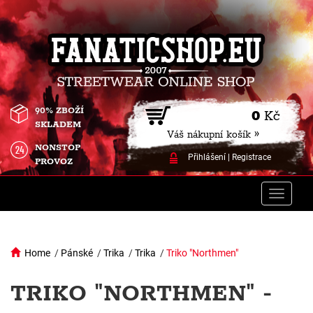
90% ZBOŽÍ
0
Kč
SKLADEM
Váš nákupní košík »
NONSTOP
Přihlášení
|
Registrace
PROVOZ
Toggle
naviga
Home
/
Pánské
/
Trika
/
Trika
/
Triko "Northmen"
TRIKO "NORTHMEN" -