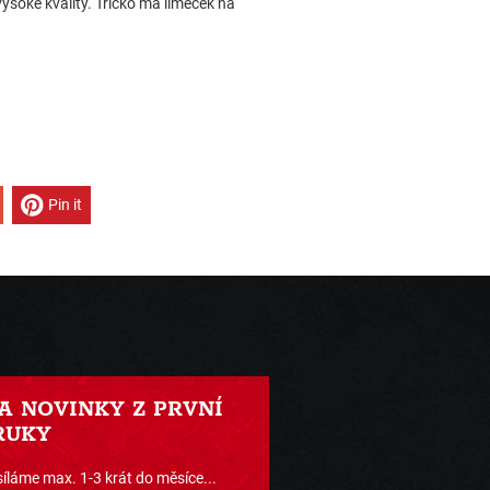
ysoké kvality. Tričko má límeček na
Pin it
 A NOVINKY Z PRVNÍ
RUKY
íláme max. 1-3 krát do měsíce...