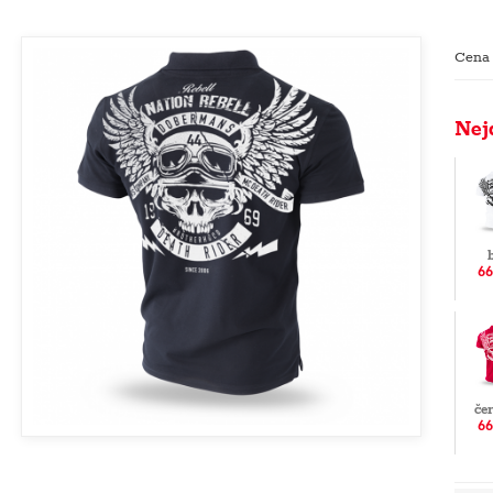
Cena
Nej
66
če
66