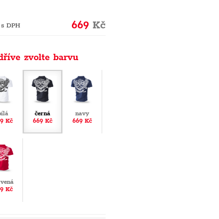
669
Kč
 s DPH
dříve zvolte barvu
bílá
černá
navy
9 Kč
669 Kč
669 Kč
rvená
9 Kč