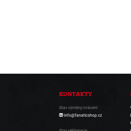
KONTAKTY
Stav výměny/vrácení:
info@fanaticshop.cz
Stav reklamace: