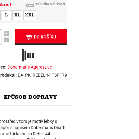
ikost
Tabulka velikostí
L
XL
XXL
+
DO KOŠÍKU
-
ce:
Doberman's Aggressive
roduktu:
DA_PK_REBEL44-TSP179
ZPŮSOB DOPRAVY
ostřed vzoru je motiv lebky s
 prapor s nápisem Dobermans Death
raně trička heslo Rebell 44.