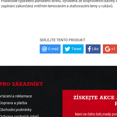
Polokošile typického pánského střihu, vyrobená ze stoprocentní bavlny v
zapínání zakončený vnitřním lemováním a stahovacími lemy u rukávů.
SDÍLEJTE TENTO PRODUKT
E-mail
Tweet
Like
+1
PRO ZÁKAZNÍKY
Vrácení a reklamace
ZÍSKEJTE AKCE
Doprava a platba
Obchodní podmínky
Není se čeho bát,maily pos
Ochrana osobních údajů