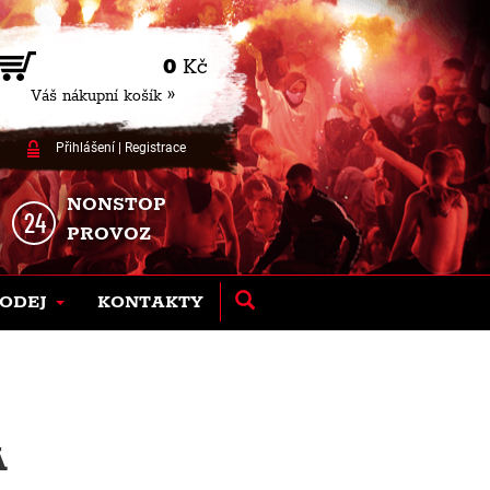
0
Kč
Váš nákupní košík »
Přihlášení
|
Registrace
NONSTOP
PROVOZ
ODEJ
KONTAKTY
Á