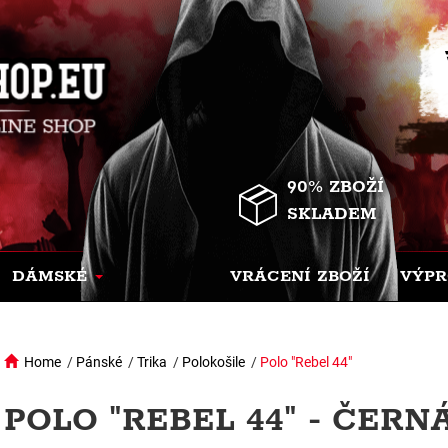
90% ZBOŽÍ
SKLADEM
DÁMSKÉ
VRÁCENÍ ZBOŽÍ
VÝPR
Home
/
Pánské
/
Trika
/
Polokošile
/
Polo "Rebel 44"
POLO "REBEL 44" - ČERN