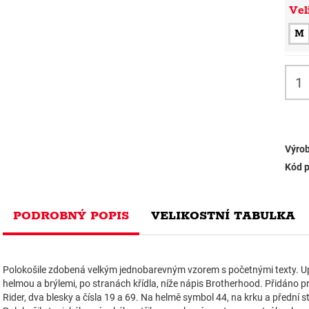
Vel
M
Výrob
Kód p
PODROBNÝ POPIS
VELIKOSTNÍ TABULKA
Polokošile zdobená velkým jednobarevným vzorem s početnými texty. Upr
helmou a brýlemi, po stranách křídla, níže nápis Brotherhood. Přidáno
Rider, dva blesky a čísla 19 a 69. Na helmě symbol 44, na krku a přední st