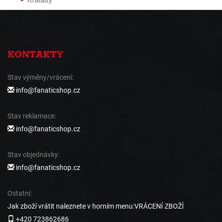
KONTAKTY
Stav výměny/vrácení:
info@fanaticshop.cz
Stav reklamace:
info@fanaticshop.cz
Stav objednávky:
info@fanaticshop.cz
Ostatní:
Jak zboží vrátit naleznete v horním menu:VRÁCENÍ ZBOŽÍ
+420 723862686