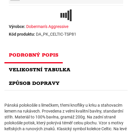
Výrobce:
Doberman's Aggressive
Kód produktu:
DA_PK_CELTIC-TSP81
PODROBNÝ POPIS
VELIKOSTNÍ TABULKA
ZPŮSOB DOPRAVY
Pánská polokošile s límečkem, třemi knoflíky u krku a stahovacím
lemem na rukávech. Provedena z velmi kvalitní bavlny, standardní
střih. Materiál to 100% bavlna, gramáž 200g. Na zadní straně
polokošile potisk, který pokrývá téměř celou plochu. Vzor s motivy
keltských a runových znaků. Klasický symbol kolekce Celtic. Na levé