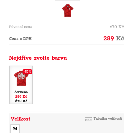
670
Kč
Původní cena
289
Kč
Cena s DPH
Nejdříve zvolte barvu
-57%
červená
289 Kč
670 Kč
Velikost
Tabulka velikostí
M