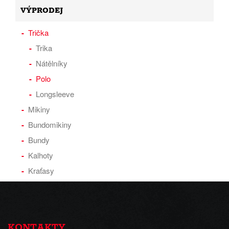
VÝPRODEJ
Trička
Trika
Nátělníky
Polo
Longsleeve
Mikiny
Bundomikiny
Bundy
Kalhoty
Kraťasy
KONTAKTY