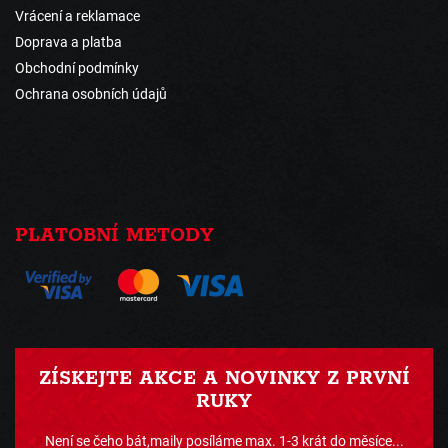
Vrácení a reklamace
Doprava a platba
Obchodní podmínky
Ochrana osobních údajů
PLATOBNÍ METODY
ZÍSKEJTE AKCE A NOVINKY Z PRVNÍ
RUKY
Není se čeho bát,maily posíláme max. 1-3 krát do měsíce...