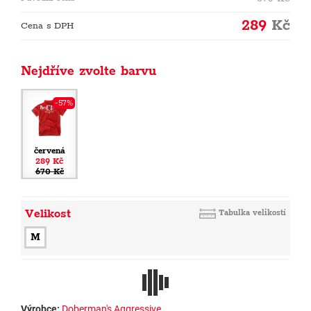
289
Kč
Cena s DPH
Nejdříve zvolte barvu
-57%
červená
289 Kč
670 Kč
Velikost
Tabulka velikostí
M
Výrobce:
Doberman's Aggressive