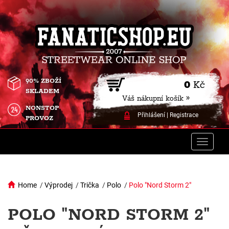
90% ZBOŽÍ
0
Kč
SKLADEM
Váš nákupní košík »
NONSTOP
Přihlášení
|
Registrace
PROVOZ
Toggle
naviga
Home
/
Výprodej
/
Trička
/
Polo
/
Polo "Nord Storm 2"
POLO "NORD STORM 2"