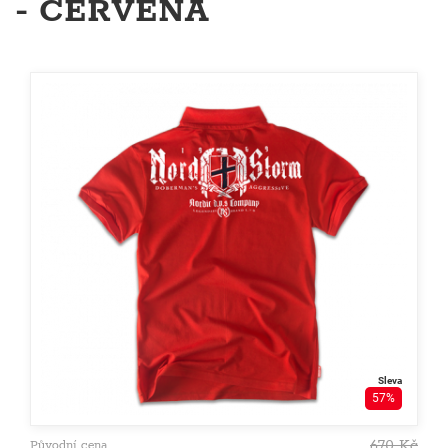
- ČERVENÁ
Sleva
57%
670
Kč
Původní cena