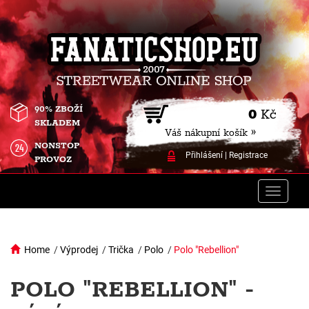
90% ZBOŽÍ
0
Kč
SKLADEM
Váš nákupní košík »
NONSTOP
Přihlášení
|
Registrace
PROVOZ
Toggle
naviga
Home
/
Výprodej
/
Trička
/
Polo
/
Polo "Rebellion"
POLO "REBELLION" -