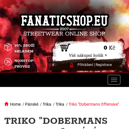
90% ZBOŽÍ
0
Kč
SKLADEM
Váš nákupní košík »
NONSTOP
Přihlášení
|
Registrace
PROVOZ
Toggle
naviga
Home
/
Pánské
/
Trika
/
Trika
/
Triko "Dobermans Offensive"
TRIKO "DOBERMANS