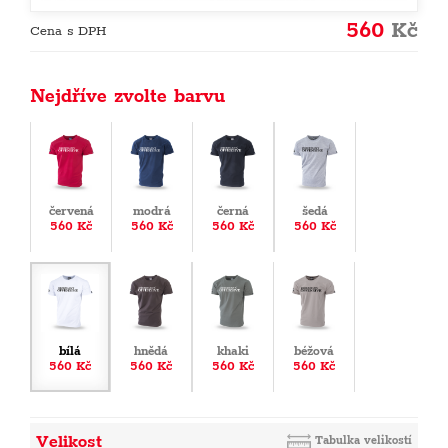
560
Kč
Cena s DPH
Nejdříve zvolte barvu
červená
modrá
černá
šedá
560 Kč
560 Kč
560 Kč
560 Kč
bílá
hnědá
khaki
béžová
560 Kč
560 Kč
560 Kč
560 Kč
Velikost
Tabulka velikostí