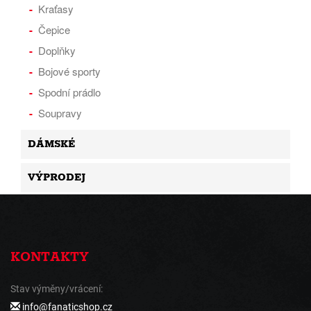
Kraťasy
Čepice
Doplňky
Bojové sporty
Spodní prádlo
Soupravy
DÁMSKÉ
VÝPRODEJ
KONTAKTY
Stav výměny/vrácení:
info@fanaticshop.cz