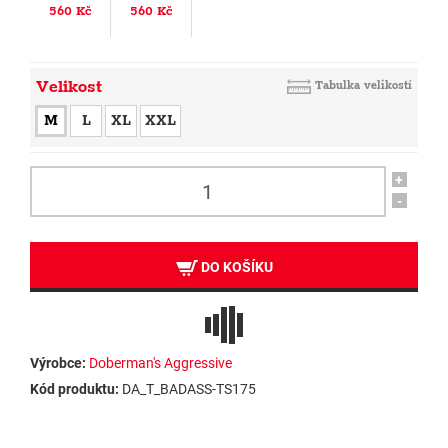
560 Kč
560 Kč
Velikost
Tabulka velikostí
M
L
XL
XXL
+
-
DO KOŠÍKU
Výrobce:
Doberman's Aggressive
Kód produktu:
DA_T_BADASS-TS175