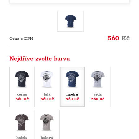
560
Kč
Cena s DPH
Nejdříve zvolte barvu
černá
bílá
modrá
šedá
560 Kč
560 Kč
560 Kč
560 Kč
hnědá
béžová