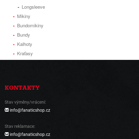
Longsleeve
Mikiny
Bundomikiny
Bundy
Kalhoty
Kraťasy
KONTAKTY
Stav výměny/vrácení:
info@fanaticshop.cz
Stav reklamace:
info@fanaticshop.cz