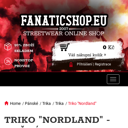
90% ZBOŽÍ
0
Kč
SKLADEM
Váš nákupní košík »
NONSTOP
Přihlášení
|
Registrace
PROVOZ
Toggle
naviga
Home
/
Pánské
/
Trika
/
Trika
/
Triko "Nordland"
TRIKO "NORDLAND" -