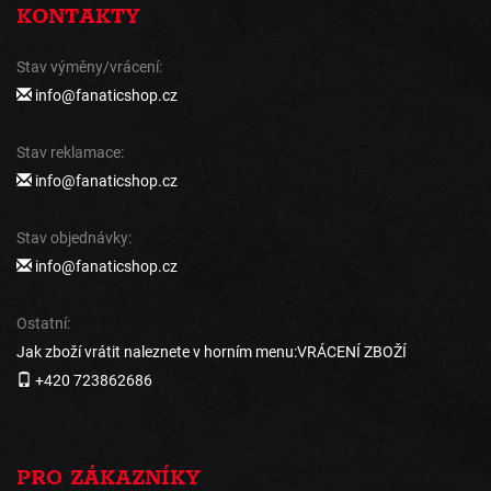
KONTAKTY
Stav výměny/vrácení:
info@fanaticshop.cz
Stav reklamace:
info@fanaticshop.cz
Stav objednávky:
info@fanaticshop.cz
Ostatní:
Jak zboží vrátit naleznete v horním menu:VRÁCENÍ ZBOŽÍ
+420 723862686
PRO ZÁKAZNÍKY